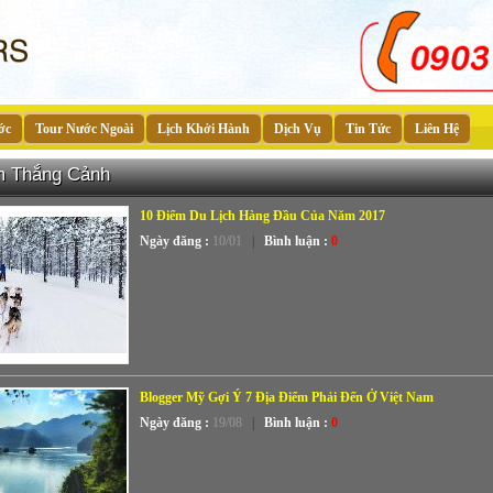
ớc
Tour Nước Ngoài
Lịch Khởi Hành
Dịch Vụ
Tin Tức
Liên Hệ
m Thắng Cảnh
10 Điểm Du Lịch Hàng Đầu Của Năm 2017
Ngày đăng :
10/01
|
Bình luận :
0
Blogger Mỹ Gợi Ý 7 Địa Điểm Phải Đến Ở Việt Nam
Ngày đăng :
19/08
|
Bình luận :
0