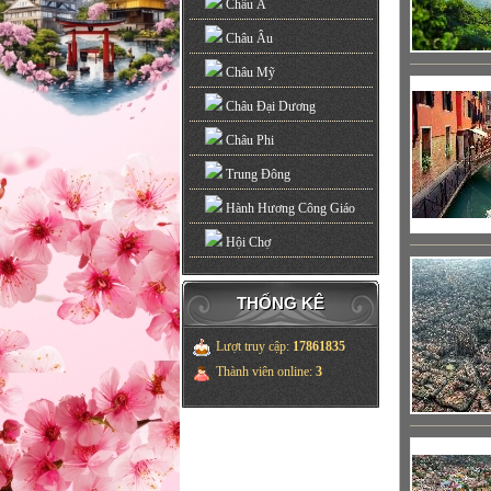
Châu Á
Châu Âu
Châu Mỹ
Châu Đại Dương
Châu Phi
Trung Đông
Hành Hương Công Giáo
Hội Chợ
THỐNG KÊ
Lượt truy cập
:
17861835
Thành viên online
:
3