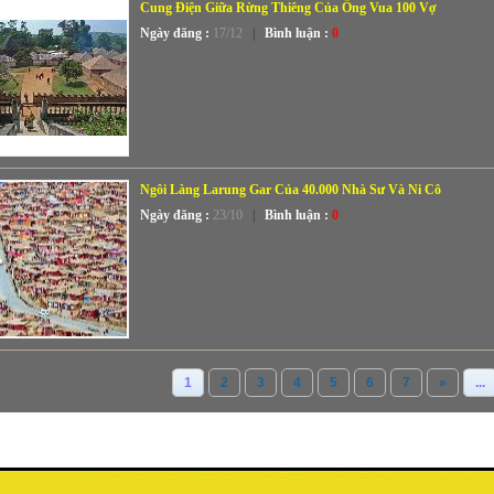
Cung Điện Giữa Rừng Thiêng Của Ông Vua 100 Vợ
Ngày đăng :
17/12
|
Bình luận :
0
Ngôi Làng Larung Gar Của 40.000 Nhà Sư Và Ni Cô
Ngày đăng :
23/10
|
Bình luận :
0
1
2
3
4
5
6
7
»
...