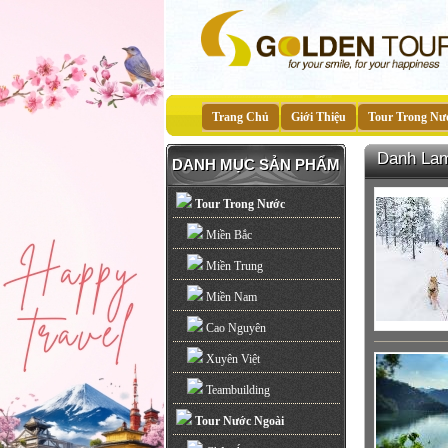
Trang Chủ
Giới Thiệu
Tour Trong Nư
Danh La
DANH MỤC SẢN PHẨM
Tour Trong Nước
Miền Bắc
Miền Trung
Miền Nam
Cao Nguyên
Xuyên Việt
Teambuilding
Tour Nước Ngoài