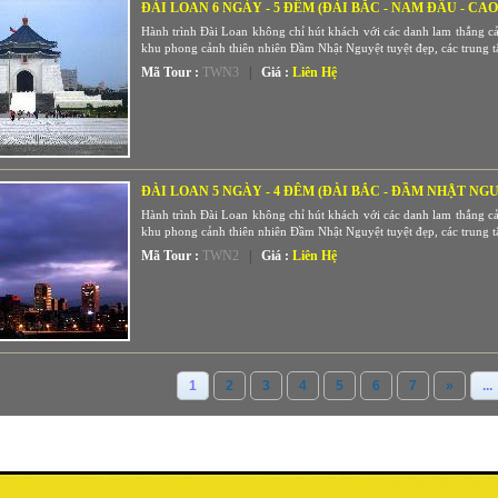
ĐÀI LOAN 6 NGÀY - 5 ĐÊM (ĐÀI BẮC - NAM ĐẦU - CA
Hành trình Đài Loan không chỉ hút khách với các danh lam thắng cản
khu phong cảnh thiên nhiên Đầm Nhật Nguyệt tuyệt đẹp, các trung tâ
Mã Tour :
TWN3
|
Giá :
Liên Hệ
ĐÀI LOAN 5 NGÀY - 4 ĐÊM (ĐÀI BẮC - ĐẦM NHẬT NG
Hành trình Đài Loan không chỉ hút khách với các danh lam thắng cản
khu phong cảnh thiên nhiên Đầm Nhật Nguyệt tuyệt đẹp, các trung tâ
Mã Tour :
TWN2
|
Giá :
Liên Hệ
1
2
3
4
5
6
7
»
...