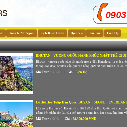
ớc
Tour Nước Ngoài
Lịch Khởi Hành
Dịch Vụ
Tin Tức
Liên Hệ
BHUTAN - VƯƠNG QUỐC HẠNH PHÚC NHẤT THẾ GIỚI
Bhutan - vương quốc nằm ẩn mình trong dãy Himalaya, là một điểm
thống độc đáo, Bhutan vẫn giữ cân bằng giữa sự phát triển hiện đại v
Mã Tour :
BTN01
|
Giá :
Liên Hệ
Lễ Hội Hoa Tulip Hàn Quốc: BUSAN – SEOUL – EVERLAN
Làn sóng Hallyu nổi lên từ năm 1999 đã đưa Hàn Quốc trở thành mộ
động đến phần còn lại của thế giới từ phim ảnh, âm nhạc, ẩm thực và
Mã Tour :
KOR
|
Giá :
28.300.000 VNĐ