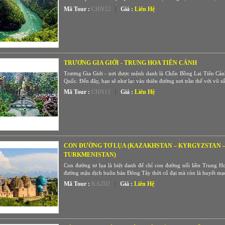
Mã Tour :
CHN12
|
Giá :
Liên Hệ
TRƯƠNG GIA GIỚI - TRUNG HOA TIÊN CẢNH
Trương Gia Giới - nơi được mệnh danh là Chốn Bồng Lai Tiên Cảnh
Quốc. Đến đây, bạn sẽ như lạc vào thiên đường nơi trần thế với vô số 
Mã Tour :
CHN11
|
Giá :
Liên Hệ
CON ĐƯỜNG TƠ LỤA (KAZAKHSTAN – KYRGYZSTAN – 
TURKMENISTAN)
Con đường tơ lụa là biệt danh để chỉ con đường nối liền Trung H
đường mậu dịch buôn bán Đông Tây thời cổ đại mà còn là huyết mạch g
Mã Tour :
KAZ02
|
Giá :
Liên Hệ