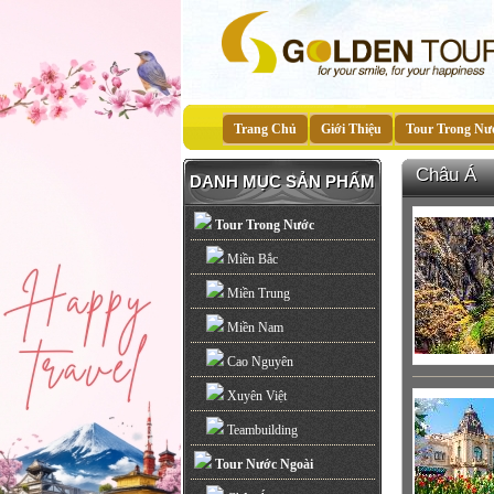
Trang Chủ
Giới Thiệu
Tour Trong Nư
Châu Á
DANH MỤC SẢN PHẨM
Tour Trong Nước
Miền Bắc
Miền Trung
Miền Nam
Cao Nguyên
Xuyên Việt
Teambuilding
Tour Nước Ngoài