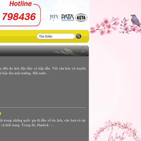
Thiết
kế
website
 đến du lịch độc đáo và hấp dẫn. Với văn hóa và truyền
à bảo tồn môi trường. Đất nước...
D
t trong những quốc gia đi đầu về du lịch, văn hoá và tác
 cả thời trang. Trong đó, Hanbok –...