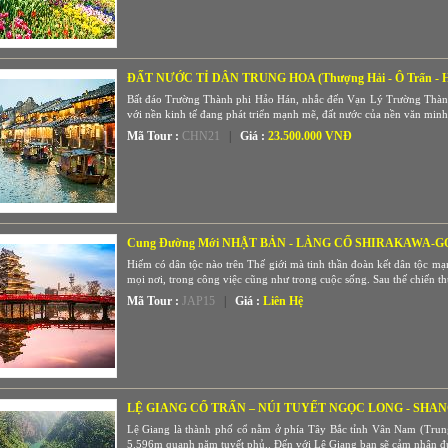
ĐẤT NƯỚC TỈ DÂN TRUNG HOA (Thượng Hải - Ô Trấn - Hà
Bất đáo Trường Thành phi Hảo Hán, nhắc đến Vạn Lý Trường Thành
với nền kinh tế đang phát triển mạnh mẽ, đất nước của nền văn minh
Mã Tour :
CHN21
|
Giá :
23.500.000 VNĐ
Cung Đường Mới NHẬT BẢN - LÀNG CỔ SHIRAKAWA-G
Hiếm có dân tộc nào trên Thế giới mà tinh thần đoàn kết dân tộc mạ
mọi nơi, trong công việc cũng như trong cuộc sống. Sau thế chiến thứ
Mã Tour :
JAP15
|
Giá :
Liên Hệ
LỆ GIANG CỔ TRẤN – NÚI TUYẾT NGỌC LONG - SHA
Lệ Giang là thành phố cổ nằm ở phía Tây Bắc tỉnh Vân Nam (Trun
5.596m quanh năm tuyết phủ.. Đến với Lệ Giang bạn sẽ cảm nhận đượ