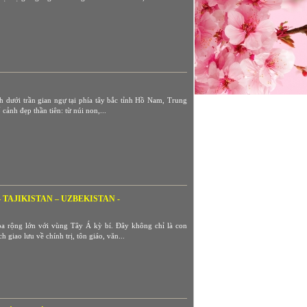
 dưới trần gian ngự tại phía tây bắc tỉnh Hồ Nam, Trung
cảnh đẹp thần tiên: từ núi non,...
TAJIKISTAN – UZBEKISTAN -
oa rộng lớn với vùng Tây Á kỳ bí. Đây không chỉ là con
iao lưu về chính trị, tôn giáo, văn...