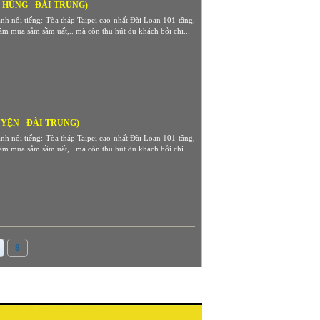
O HÙNG - ĐÀI TRUNG)
h nổi tiếng: Tòa tháp Taipei cao nhất Đài Loan 101 tầng,
m mua sắm sầm uất,.. mà còn thu hút du khách bởi chi...
UYỆN - ĐÀI TRUNG)
h nổi tiếng: Tòa tháp Taipei cao nhất Đài Loan 101 tầng,
m mua sắm sầm uất,.. mà còn thu hút du khách bởi chi...
8