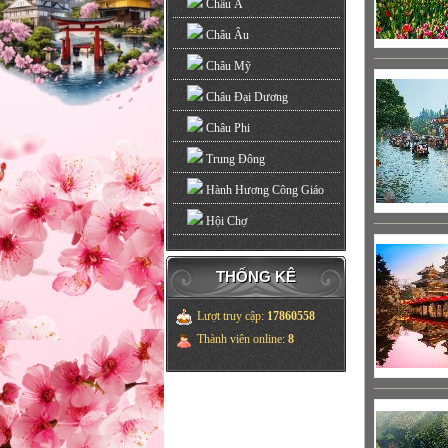
Châu Á
Châu Âu
Châu Mỹ
Châu Đại Dương
Châu Phi
Trung Đông
Hành Hương Công Giáo
Hội Chợ
THỐNG KÊ
Lượt truy cập
:
17860558
Thành viên online
:
8