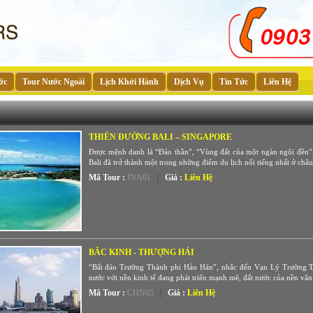
ớc
Tour Nước Ngoài
Lịch Khởi Hành
Dịch Vụ
Tin Tức
Liên Hệ
THIÊN ĐƯỜNG BALI – SINGAPORE
Được mệnh danh là “Đảo thần”, “Vùng đất của một ngàn ngôi đền”,
Bali đã trở thành một trong những điểm du lịch nổi tiếng nhất ở châu Á
Mã Tour :
INA01
|
Giá :
Liên Hệ
BẮC KINH - THƯỢNG HẢI
“Bất đáo Trường Thành phi Hảo Hán”, nhắc đến Vạn Lý Trường Th
nước với nền kinh tế đang phát triển mạnh mẽ, đất nước của nền vă
Mã Tour :
CHN05
|
Giá :
Liên Hệ