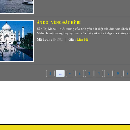
ẤN ĐỘ - VÙNG ĐẤT KỲ BÍ
Đền Taj Mahal - biểu tượng của tình yêu bất diệt của đức vua Shah
Mahal là một trong bảy kỳ quan của thế giới với vẻ đẹp mà không cô
Mã Tour :
IND02
|
Giá :
Liên Hệ
1
...
«
2
3
4
5
6
7