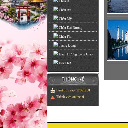
Châu Á
Châu Âu
Châu Mỹ
Châu Đại Dương
Châu Phi
Trung Đông
Hành Hương Công Giáo
Hội Chợ
THỐNG KÊ
Lượt truy cập
:
17861768
Thành viên online
:
9