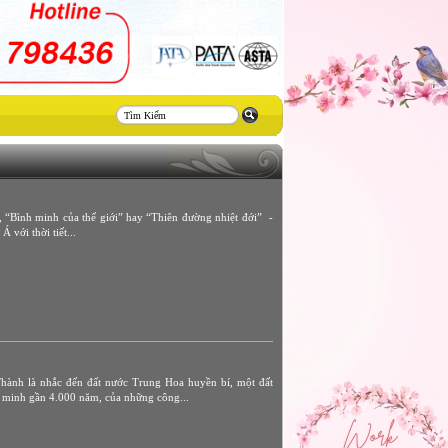
Thiết
kế
website
 “Bình minh của thế giới” hay “Thiên đường nhiệt đới” -
 với thời tiết...
ành là nhắc đến đất nước Trung Hoa huyền bí, một đất
n minh gần 4.000 năm, của những công...