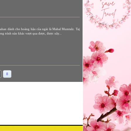
 Jahan dành cho hoàng hậu của ngài là Mahal Mumtalz. Taj
ng trình nào khác vượt qua được, được xây...
8