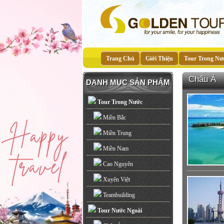
Trang Chủ
Giới Thiệu
Tour Trong Nư
Châu Á
DANH MỤC SẢN PHẨM
Tour Trong Nước
Miền Bắc
Miền Trung
Miền Nam
Cao Nguyên
Xuyên Việt
Teambuilding
Tour Nước Ngoài