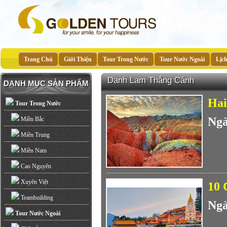
Trang Chủ
Giới Thiệu
Tour Trong Nước
Tour Nước Ngoài
Lịc
Danh Lam Thắng Cảnh
DANH MỤC SẢN PHẨM
Hai
Tour Trong Nước
Ngà
Miền Bắc
Miền Trung
Miền Nam
Cao Nguyên
Xuyên Việt
10 
Teambuilding
Ngà
Tour Nước Ngoài