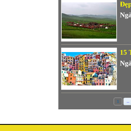
Đẹp
Ngà
15 
Ngà
1
...