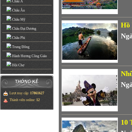
Châu Á
Châu Âu
Châu Mỹ
Hồ 
Châu Đại Dương
Ngà
Châu Phi
Trung Đông
Hành Hương Công Giáo
Hội Chợ
Nhữ
THỐNG KÊ
Ngà
Lượt truy cập
:
17861627
Thành viên online
:
12
10 