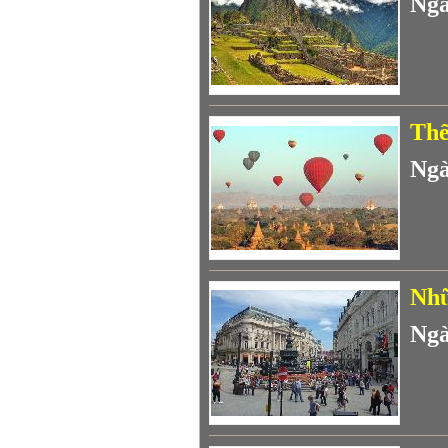
Ngà
Thế
Ngà
Nhữ
Ngà