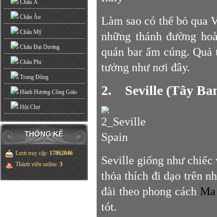
Châu Á
Châu Âu
Làm sao có thể bỏ qua 
Châu Mỹ
những thánh đường hoà
Châu Đại Dương
quán bar ấm cúng. Quả t
Châu Phi
tưởng như nơi đây.
Trung Đông
2. Seville (Tây Ba
Hành Hương Công Giáo
Hội Chợ
THỐNG KÊ
Lượt truy cập
:
17862046
Seville giống như chiếc
Thành viên online
:
3
thỏa thích đi dạo trên 
đài theo phong cách
Ma 
tót.