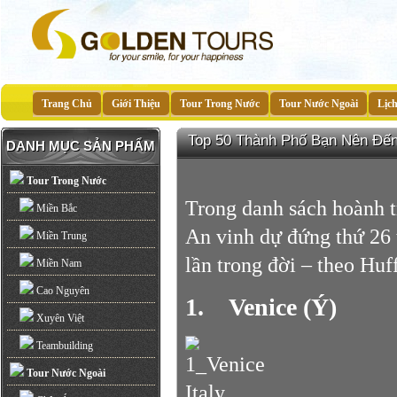
Trang Chủ
Giới Thiệu
Tour Trong Nước
Tour Nước Ngoài
Lịc
Top 50 Thành Phố Bạn Nên Đến
DANH MỤC SẢN PHẨM
Tour Trong Nước
Trong danh sách hoành t
Miền Bắc
An vinh dự đứng thứ 26 
Miền Trung
lần trong đời – theo Huf
Miền Nam
Cao Nguyên
1. Venice (Ý)
Xuyên Việt
Teambuilding
Tour Nước Ngoài