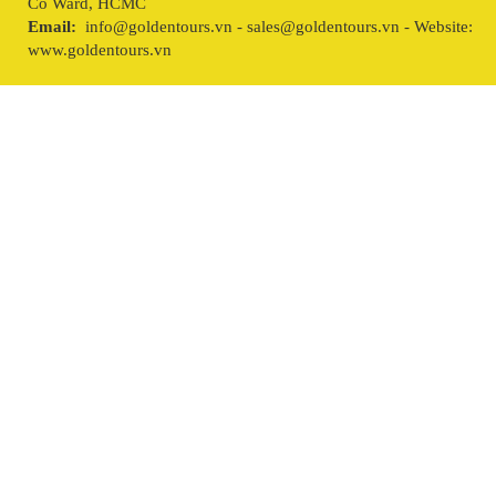
Co Ward, HCMC
Email:
info@goldentours.vn - sales@goldentours.vn - Website:
www.goldentours.vn