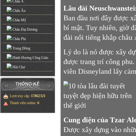
Châu Á
Lâu đài Neuschwanstei
Châu Âu
Ban đầu nơi đây được xâ
Châu Mỹ
bí mật. Tuy nhiên, giờ 
Châu Đại Dương
đài nổi tiếng khắp châu 
Châu Phi
Trung Đông
Lý do là nó được xây dự
Hành Hương Công Giáo
được trang trí công phu
Hội Chợ
viên Disneyland lấy cả
THỐNG KÊ
Lượt truy cập
:
17862321
Thành viên online
:
6
Cung điện của Tzar Al
Được xây dựng vào nhữn