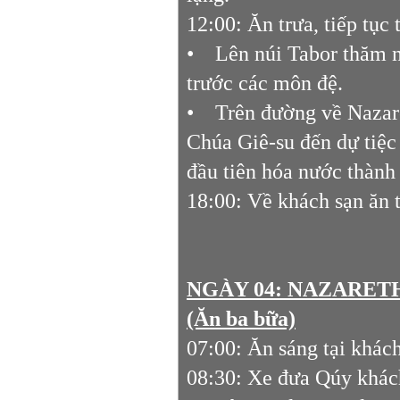
12:00: Ăn trưa, tiếp tục
• Lên núi Tabor thăm n
trước các môn đệ.
• Trên đường về Nazare
Chúa Giê-su đến dự tiệc
đầu tiên hóa nước thành
18:00: Về khách sạn ăn t
NGÀY 04: NAZARET
(Ăn ba bữa)
07:00: Ăn sáng tại khách
08:30: Xe đưa Qúy khác