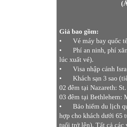
(Á
Giá bao gồm:
•
Vé máy bay quốc t
•
Phí an ninh, phí xă
lúc xuất vé).
•
Visa nhập cảnh Isra
•
Khách sạn 3 sao (ti
02 đêm tại Nazareth: St
03 đêm tại Bethlehem: 
•
Bảo hiểm du lịch q
hợp cho khách dưới 65 t
tuổi trở lên). Tất cả cá