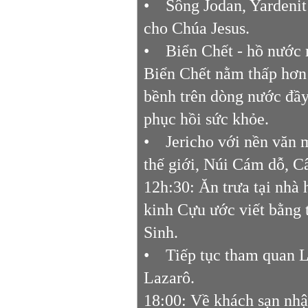
• Sông Jodan, Yardenit
cho Chúa Jesus.
• Biển Chết - hồ nước m
Biển Chết nằm thấp hơn
bềnh trên dòng nước đầy 
phục hồi sức khỏe.
• Jericho với nền văn m
thế giới, Núi Cám dỗ, C
12h:30: Ăn trưa tại nhà
kinh Cựu ước viết bằng 
Sinh.
• Tiếp tục tham quan L
Lazarô.
18:00: Về khách sạn nhậ