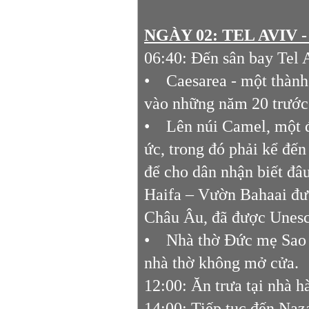
NGÀY 02: TEL AVIV -
06:40: Đến sân bay Tel 
• Caesarea - một thành 
vào những năm 20 trước
• Lên núi Camel, một đị
ức, trong đó phải kể đến 
để cho dân nhận biết đâ
Haifa – Vườn Bahaai đư
Châu Âu, đã được Unesco
• Nhà thờ Đức mẹ Sao b
nhà thờ không mở cửa.
12:00: Ăn trưa tại nhà h
14:00: Tiếp tục đến Naza