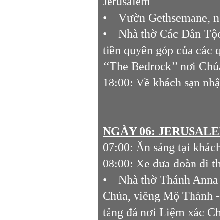
Jerusalem
• Vườn Gethsemane, nơ
• Nhà thờ Các Dân Tộc,
tiền quyên góp của các 
‘‘The Bedrock’’ nơi Chú
18:00: Về khách sạn nhận
NGÀY 06: JERUSALEM
07:00: Ăn sáng tại khác
08:00: Xe đưa đoàn đi t
• Nhà thờ Thánh Anna v
Chúa, viếng Mộ Thánh - 
tảng đá nơi Liệm xác C