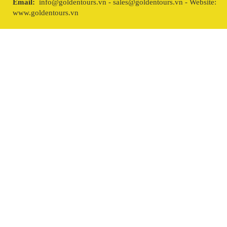
Email:
info@goldentours.vn - sales@goldentours.vn - Website:
www.goldentours.vn