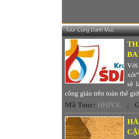
Tour Cùng Danh Mục
TH
BA
Với 
xót
sẽ 
công giáo trên toàn thế giới
Mã Tour
:
HHPOL
|
G
HÀ
CẬ