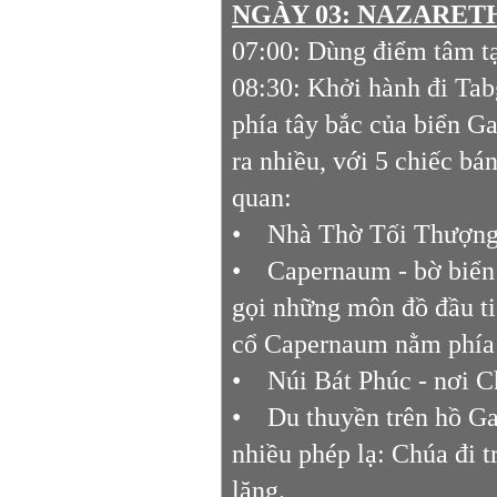
NGÀY 03: NAZARETH 
07:00: Dùng điểm tâm tạ
08:30: Khởi hành đi Ta
phía tây bắc của biển G
ra nhiều, với 5 chiếc bá
quan:
• Nhà Thờ Tối Thượng
• Capernaum - bờ biển 
gọi những môn đồ đầu t
cổ Capernaum nằm phía b
• Núi Bát Phúc - nơi 
• Du thuyền trên hồ Gal
nhiều phép lạ: Chúa đi 
lặng.