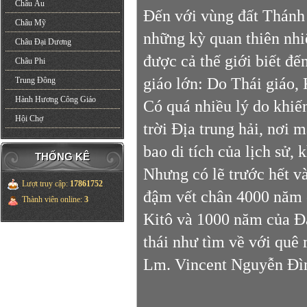
Châu Âu
Đến với vùng đất Thánh 
Châu Mỹ
những kỳ quan thiên nhiê
Châu Đại Dương
được cả thế giới biết đ
Châu Phi
giáo lớn: Do Thái giáo, 
Trung Đông
Hành Hương Công Giáo
Có quá nhiều lý do khiến
Hội Chợ
trời Địa trung hải, nơi 
bao di tích của lịch sử, 
THỐNG KÊ
Nhưng có lẽ trước hết và
Lượt truy cập
:
17861752
đậm vết chân 4000 năm 
Thành viên online
:
3
Kitô và 1000 năm của Đạ
thái như tìm về với quê
Lm. Vincent Nguyễn Đìn