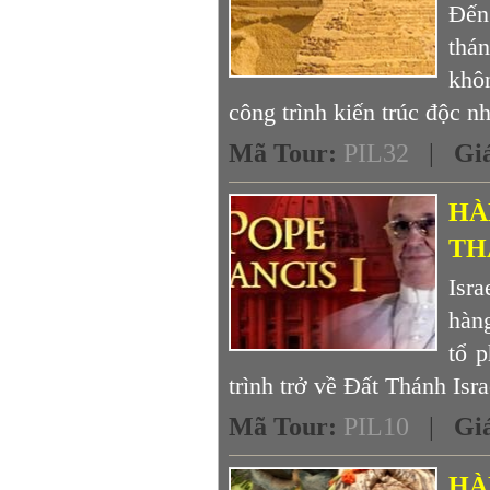
Đến
thá
khô
công trình kiến trúc độc nh
Mã Tour
:
PIL32
|
Gi
HÀ
TH
Isra
hàng
tổ 
trình trở về Đất Thánh Isra
Mã Tour
:
PIL10
|
Gi
HÀ