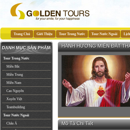
Trang Chủ
Giới Thiệu
Tour Trong Nước
Tour Nước Ngoài
Lịc
HÀNH HƯƠNG MIỀN ĐẤT TH
DANH MỤC SẢN PHẨM
Tour Trong Nước
Miền Bắc
Miền Trung
Miền Nam
Cao Nguyên
Xuyên Việt
Teambuilding
Tour Nước Ngoài
Mô Tả Chi Tiết
Châu Á