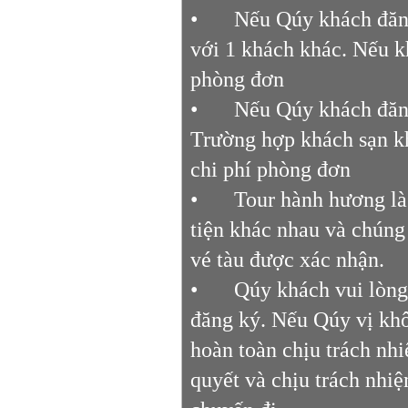
•
Nếu Qúy khách đăng
với 1 khách khác. Nếu k
phòng đơn
•
Nếu Qúy khách đăng
Trường hợp khách sạn k
chi phí phòng đơn
•
Tour hành hương là
tiện khác nhau và chúng 
vé tàu được xác nhận.
•
Qúy khách vui lòng
đăng ký. Nếu Qúy vị khô
hoàn toàn chịu trách nh
quyết và chịu trách nhiệ