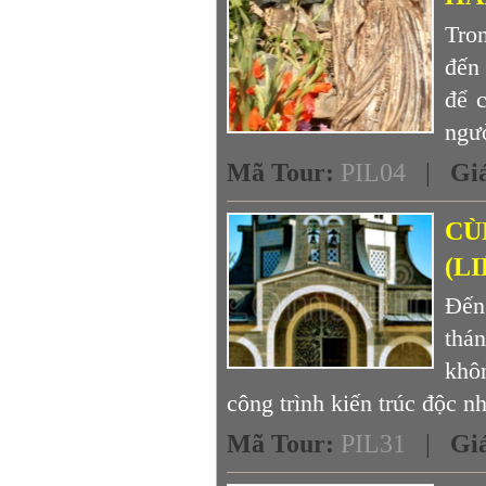
Tro
đến
để 
ngườ
Mã Tour
:
PIL04
|
Gi
CÙ
(L
Đến
thá
khô
công trình kiến trúc độc nh
Mã Tour
:
PIL31
|
Gi