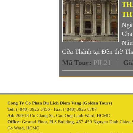
TH
TH
Ngà
Cha
Năm
Cửa Thánh tại Đền thờ Thá
Mã Tour
:
PIL21
|
Gi
Cong Ty Co Phan Du Lich Diem Vang (Golden Tours)
Tel:
(+848) 3925 3456 - Fax: (+848) 3925 6787
Ad:
200/18 Co Giang St., Cau Ong Lanh Ward, HCMC
Office:
Ground Floor, PLS Building, 457-459 Nguyen Dinh Chieu S
Co Ward, HCMC