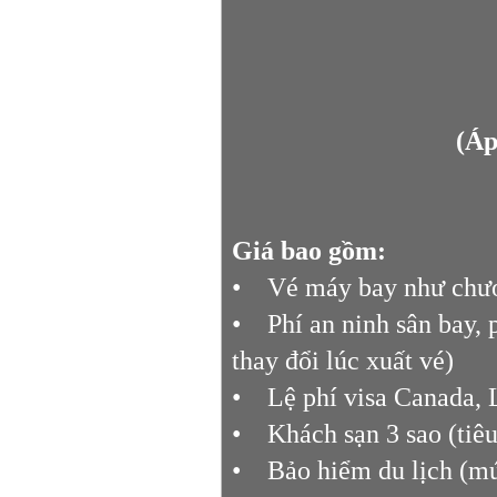
(Áp
Giá bao gồm:
• Vé máy bay như chươ
• Phí an ninh sân bay, 
thay đổi lúc xuất vé)
• Lệ phí visa Canada, Lệ
• Khách sạn 3 sao (tiêu
• Bảo hiểm du lịch (mứ