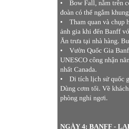
• Bow Fall, nằm trên c
đoàn có thể ngắm khung
• Tham quan và chụp hìn
ảnh gia khi đến Banff vớ
Ăn trưa tại nhà hàng. B
• Vườn Quốc Gia Banff (
UNESCO công nhận năm 
nhất Canada.
• Di tích lịch sử quốc g
Dùng cơm tối. Về khách 
phòng nghỉ ngơi.
NGÀY 4: BANFF - LAKE