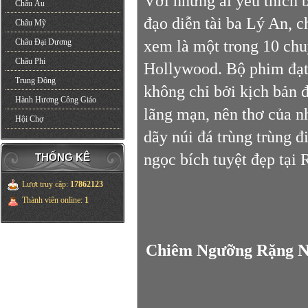
Với những ai yêu thích
Châu Âu
đạo diễn tài ba Lý An, 
Châu Mỹ
xem là một trong 10 chu
Châu Đại Dương
Châu Phi
Hollywood. Bộ phim đạt 
Trung Đông
không chỉ bởi kịch bản 
Hành Hương Công Giáo
lãng mạn, nên thơ của n
Hội Chợ
dãy núi đá trùng trùng 
ngọc bích tuyệt đẹp tại
THỐNG KÊ
Lượt truy cập
:
17862123
Thành viên online
:
1
Chiêm Ngưỡng Rặng Nú