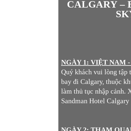
CALGARY – B
SK
NGÀY 1: VIỆT NAM 
Quý khách vui lòng tập 
bay đi Calgary, thuộc k
làm thủ tục nhập cảnh. 
Sandman Hotel Calgary 
NGÀY 2: THAM QUAN C