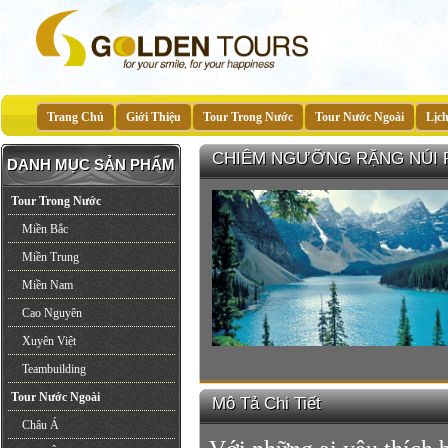
Trang Chủ
Giới Thiệu
Tour Trong Nước
Tour Nước Ngoài
Lịc
CHIÊM NGƯỠNG RẶNG NÚI 
DANH MỤC SẢN PHẨM
Tour Trong Nước
Miền Bắc
Miền Trung
Miền Nam
Cao Nguyên
Xuyên Việt
Teambuilding
Tour Nước Ngoài
Mô Tả Chi Tiết
Châu Á