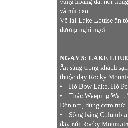
vùng hoang dã, nổi tiến
và núi cao.
Về lại Lake Louise ăn t
đương nghỉ ngơi
NGÀY 5: LAKE LOUISE 
Ăn sáng trong khách sạn
thuộc dãy Rocky M
• Hồ Bow Lake, Hồ Pe
• Thác Weeping Wall, T
Đến nơi, dùng cơm trưa
• Sông băng Columbia Ic
dãy núi Rocky Mountain d