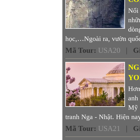
Nổi
nhữn
dòn
học,…Ngoài ra, vườn quốc 
Mã Tour
:
USA20
|
G
NG
YO
Hơn
anh
Mỹ 
tranh Nga - Nhật. Hiện nay,
Mã Tour
:
USA21
|
G