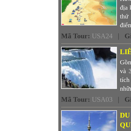
địa 
thứ
điểm
Mã Tour
:
USA24
|
G
LI
Gồm 
và 
tíc
nhữn
Mã Tour
:
USA03
|
G
DU
QU