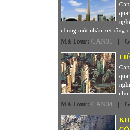
Cana
quan
ngh
chung một nhận xét rằng n
Mã Tour
:
CAN01
|
G
LI
Cana
quan
ngh
chun
Mã Tour
:
CAN04
|
G
KH
CÔ