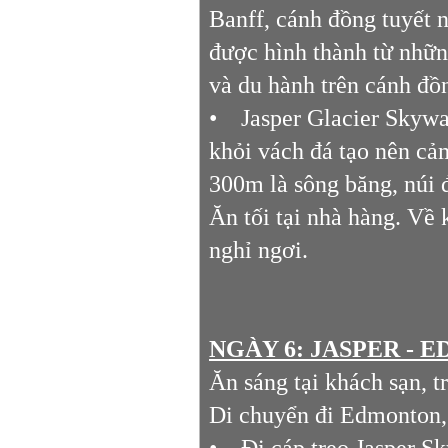
Banff, cánh đồng tuyết
được hình thành từ nhữn
và du hành trên cánh đồ
• Jasper Glacier Skywal
khỏi vách đá tạo nên cả
300m là sông băng, núi đ
Ăn tối tại nhà hàng. Về
nghỉ ngơi.
NGÀY 6: JASPER - ED
Ăn sáng tại khách sạn, t
Di chuyển đi Edmonton, 
• Đi cáp treo Jasper S