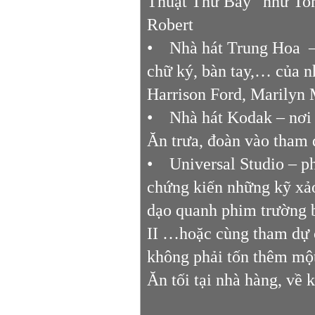
Thuật Thứ Bảy” như Tom
Robert
• Nhà hát Trung Hoa – 
chữ ký, bàn tay,… của n
Harrison Ford, Marilyn 
• Nhà hát Kodak – nơi t
Ăn trưa, đoàn vào tham 
• Universal Studio – ph
chứng kiến những kỹ xảo
dạo quanh phim trường 
II …hoặc cùng tham dự 
không phải tốn thêm một
Ăn tối tại nhà hàng, về 