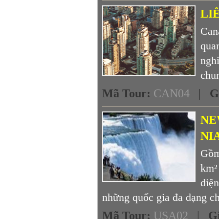
LI
Cana
quan
ngh
chun
Mã Tour
:
CAN04
|
G
NE
NI
Gồm 
km²
diện
những quốc gia đa dạng ch
Mã Tour
:
USA02
|
G