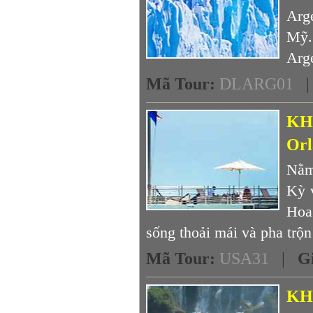
Arg
Mỹ.
Arge
Mã Tour
:
DLARG01
KH
Orl
Nằm
Kỳ 
Hoa
sống thoải mái và pha trộn
Mã Tour
:
USA31
|
G
KH