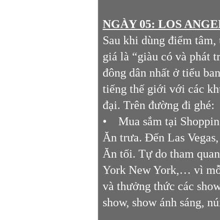
NGÀY 05: LOS ANGEL
Sau khi dùng điểm tâm, 
giá là “giàu có và phát
đông dân nhất ở tiểu ba
tiếng thế giới với các kh
đại. Trên đường đi ghé:
• Mua sắm tại Shopping
Ăn trưa. Đến Las Vegas
Ăn tối. Tự do tham qua
York New York,… vì mỗi 
và thưởng thức các show
show, show ánh sáng, nú