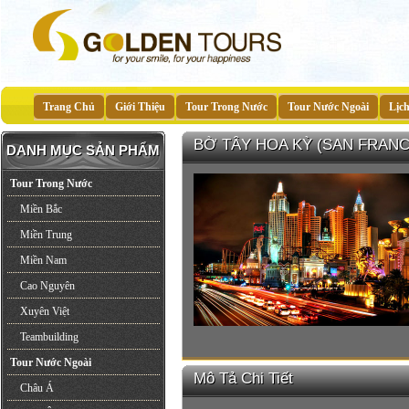
Trang Chủ
Giới Thiệu
Tour Trong Nước
Tour Nước Ngoài
Lịc
BỜ TÂY HOA KỲ (SAN FRANC
DANH MỤC SẢN PHẨM
Tour Trong Nước
Miền Bắc
Miền Trung
Miền Nam
Cao Nguyên
Xuyên Việt
Teambuilding
Tour Nước Ngoài
Mô Tả Chi Tiết
Châu Á