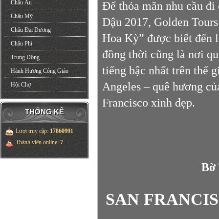
Châu Âu
Để thỏa mãn nhu cầu đi 
Châu Mỹ
Dậu 2017, Golden Tours 
Châu Đại Dương
Hoa Kỳ” được biết đến l
Châu Phi
đồng thời cũng là nơi qu
Trung Đông
tiếng bậc nhất trên thế 
Hành Hương Công Giáo
Angeles – quê hương củ
Hội Chợ
Francisco xinh đẹp.
THỐNG KÊ
Lượt truy cập
:
17860991
Thành viên online
:
7
Bờ
SAN FRANCIS