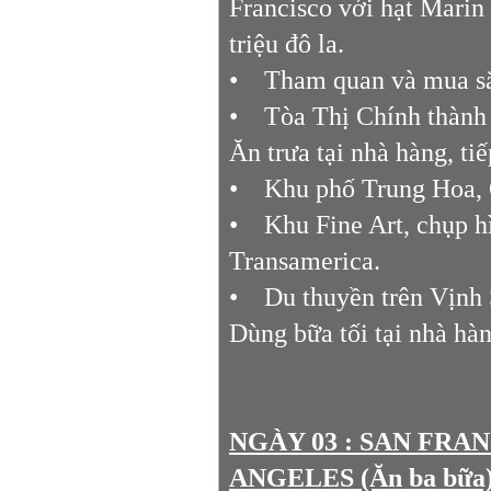
Francisco với hạt Marin
triệu đô la.
• Tham quan và mua sắ
• Tòa Thị Chính thành
Ăn trưa tại nhà hàng, ti
• Khu phố Trung Hoa, 
• Khu Fine Art, chụp hì
Transamerica.
• Du thuyền trên Vịnh 
Dùng bữa tối tại nhà hàn
NGÀY 03 : SAN FRA
ANGELES (Ăn ba bữ