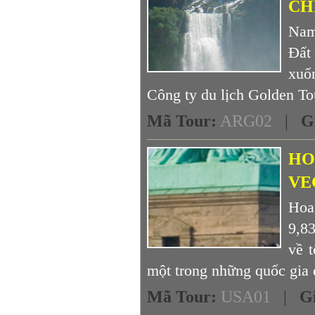
CH
Nam
Đất
xuốn
Công ty du lịch Golden Tou
Mã Tour
:
ARG02
|
G
HO
VE
Hoa
9,83
về t
một trong những quốc gia 
Mã Tour
:
USA01
|
G