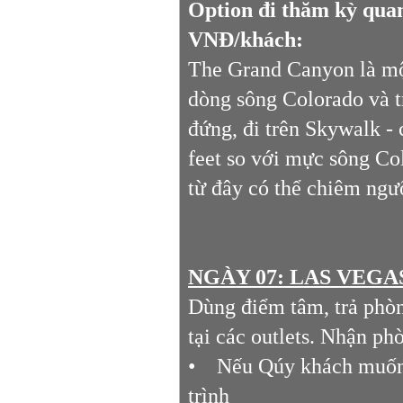
Option đi thăm kỳ qua
VNĐ/khách:
The Grand Canyon là mộ
dòng sông Colorado và t
đứng, đi trên Skywalk - 
feet so với mực sông Col
từ đây có thể chiêm ng
NGÀY 07: LAS VEGAS
Dùng điểm tâm, trả phòn
tại các outlets. Nhận ph
• Nếu Qúy khách muốn t
trình