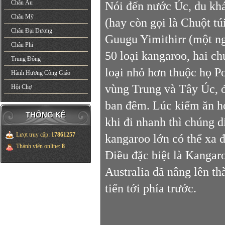
Châu Âu
Nói đến nước Úc, du kh
Châu Mỹ
(hay còn gọi là Chuột tú
Châu Đại Dương
Guugu Yimithirr (một n
Châu Phi
50 loại kangaroo, hai ch
Trung Đông
loại nhỏ hơn thuộc họ Po
Hành Hương Công Giáo
vùng Trung và Tây Úc, ở
Hội Chợ
ban đêm. Lúc kiếm ăn ho
THỐNG KÊ
khi đi nhanh thì chúng 
Lượt truy cập
:
17861257
kangaroo lớn có thể xa 
Thành viên online
:
8
Điều đặc biệt là Kangaro
Australia đã nâng lên th
tiến tới phía trước.