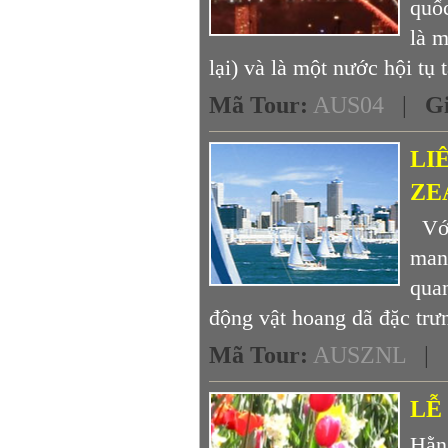
quố
là 
lại) và là một nước hội tụ t
Mã Tour
:
AUS04
|
G
LI
ZE
Với 
man
qua
động vật hoang dã đặc trưn
Mã Tour
:
AUSZNL
|
LỄ
Hằn