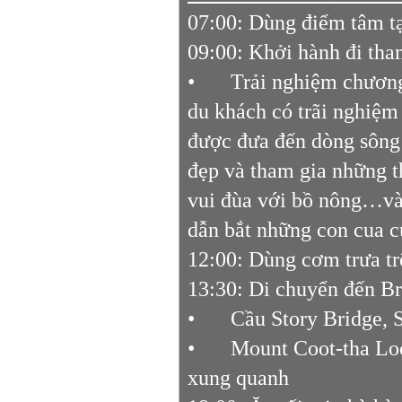
07:00: Dùng điểm tâm t
09:00: Khởi hành đi tha
•
Trải nghiệm chương
du khách có trãi nghiệm
được đưa đến dòng sôn
đẹp và tham gia những th
vui đùa với bồ nông…và
dẫn bắt những con cua c
12:00: Dùng cơm trưa t
13:30: Di chuyển đến Br
•
Cầu Story Bridge, 
•
Mount Coot-tha Loo
xung quanh