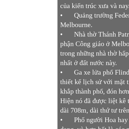
của kiến trúc xưa và nay
•
Quảng trường Feder
Melbourne.
•
Nhà thờ Thánh Patri
phận Công giáo ở Melbou
trong những nhà thờ hấp
nhất ở đất nước này.
•
Ga xe lửa phố Flind
thiết kế lịch sử với mặ
khắp thành phố, đón hơn
Hiện nó đã được liệt kê 
dài 708m, dài thứ tư trên
•
Phố người Hoa hay c