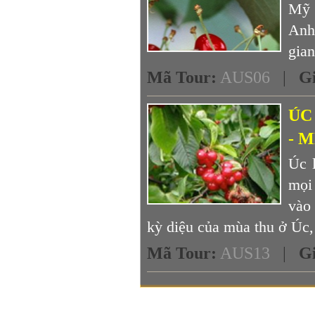
Mỹ t
Anh
gian
Mã Tour
:
AUS06
|
G
ÚC
- 
Úc 
mọi
vào 
kỳ diệu của mùa thu ở Úc,
Mã Tour
:
AUS13
|
G