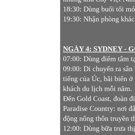
18:30: Dùng buổi tối m
19:30: Nhận phòng khách
NGÀY 4: SYDNEY - G
07:00: Dùng điểm tâm tạ
09:00: Di chuyển ra sân
tiếng của Úc, bãi biển ở
khách du lịch mỗi năm.
Đến Gold Coast, đoàn đi
Paradise Country: nơi đ
động nông thôn truyền 
12:00: Dùng bữa trưa th