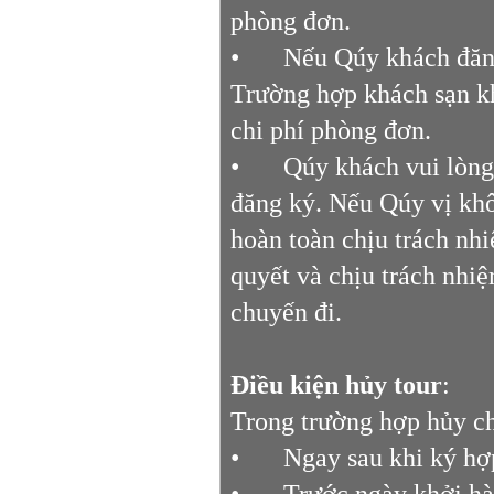
phòng đơn.
•
Nếu Qúy khách đăng
Trường hợp khách sạn k
chi phí phòng đơn.
•
Qúy khách vui lòng
đăng ký. Nếu Qúy vị khô
hoàn toàn chịu trách nh
quyết và chịu trách nhiệ
chuyến đi.
Điều kiện hủy tour
:
Trong trường hợp hủy ch
•
Ngay sau khi ký hợ
•
Trước ngày khởi hà