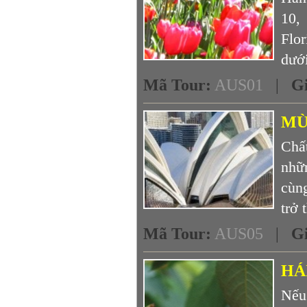
10,
Flor
dưới
Mã Tour
:
AUS01
|
G
MÙ
Chấ
nhữn
cùng
trở 
Mã Tour
:
AUS05
|
G
HÁ
Nếu