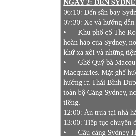
NGÀY 2: ĐẾN SYDNEY
06:10: Đến sân bay Sydn
07:30: Xe và hướng dẫn
•
Khu phố cổ The Roc
hoàn hảo của Sydney, nơ
khứ xa xôi và những tiệ
•
Ghế Quý bà Macquar
Macquaries. Mặt ghế hướ
hướng ra Thái Bình Dươn
toàn bộ Cảng Sydney, n
tiếng.
12:00: Ăn trưa tại nhà 
13:00: Tiếp tục chuyến 
•
Cầu cảng Sydney Ha