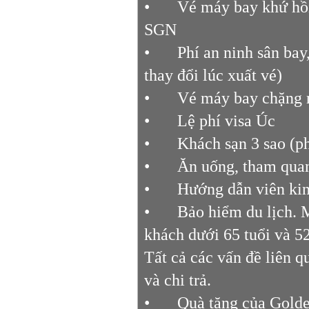
•
Vé máy bay khứ hồi
SGN
•
Phí an ninh sân bay
thay đổi lúc xuất vé)
•
Vé máy bay chặng n
•
Lệ phí visa Úc
•
Khách sạn 3 sao (ph
•
Ăn uống, tham quan
•
Hướng dẫn viên kin
•
Bảo hiểm du lịch. 
khách dưới 65 tuổi và 5
Tất cả các vấn đề liên 
và chi trả.
•
Quà tặng của Golden