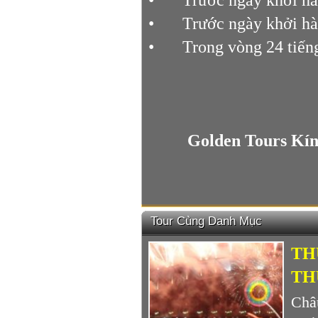
•
Trước ngày khởi hà
•
Trong vòng 24 tiếng
Golden Tours Kí
Tour Cùng Danh Mục
TH
TH
Châ