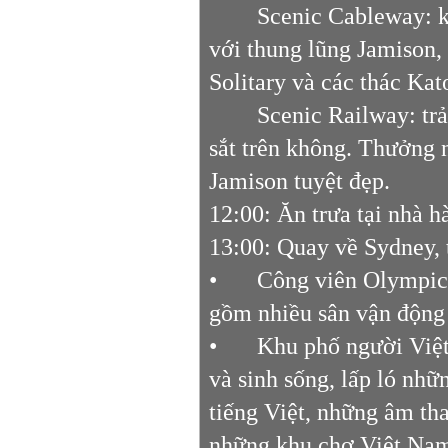
Scenic Cableway: k
với thung lũng Jamison,
Solitary và các thác Ka
Scenic Railway: tr
sắt trên không. Thưởng 
Jamison tuyệt đẹp.
12:00: Ăn trưa tại nhà 
13:00: Quay về Sydney,
•
Công viên Olympic 
gồm nhiều sân vận động 
•
Khu phố người Việt
và sinh sống, lấp ló nh
tiếng Việt, những âm th
những khu chợ Việt Nam 