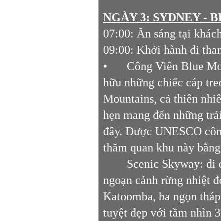
NGÀY 3: SYDNEY - B
07:00: Ăn sáng tại khách
09:00: Khởi hành đi tha
•
Công Viên Blue Mou
hữu những chiếc cáp treo
Mountains, cả thiên nhi
hẹn mang đến những trải
đây. Được UNESCO công 
thăm quan khu này bằng
Scenic Skyway: di 
ngoạn cảnh rừng nhiệt đ
Katoomba, ba ngọn tháp 
tuyệt đẹp với tầm nhìn 3