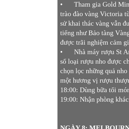
•
Tham gia Gold Min
trào đào vàng Victoria 
sử khai thác vàng vẫn đư
tiếng như Bảo tàng Vàn
được trãi nghiệm cảm giá
•
Nhà máy rượu St A
số loại rượu nho được c
chọn lọc những quả nho 
một hương vị rượu thượ
18:00: Dùng bữa tối mó
19:00: Nhận phòng khách
NGÀY 8: MELBOURNE 