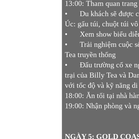
13:00: Tham quan trang 
•
Du khách sẽ được c
Úc: gấu túi, chuột túi v
•
Xem show biểu diễn
•
Trải nghiệm cuộc s
Tea truyền thống
•
Đấu trường cổ xe n
trại của Billy Tea và D
với tốc độ và kỹ năng d
18:00: Ăn tối tại nhà h
19:00: Nhận phòng và ng
NGÀY 5: GOLD COAST