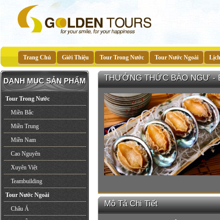
Trang Chủ
Giới Thiệu
Tour Trong Nước
Tour Nước Ngoài
Lịc
THƯỞNG THỨC BÀO NGƯ - B
DANH MỤC SẢN PHẨM
Tour Trong Nước
Miền Bắc
Miền Trung
Miền Nam
Cao Nguyên
Xuyên Việt
Teambuilding
Tour Nước Ngoài
Mô Tả Chi Tiết
Châu Á