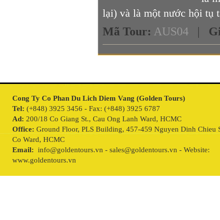
lại) và là một nước hội tụ t
Mã Tour
:
AUS04
|
G
Cong Ty Co Phan Du Lich Diem Vang (Golden Tours)
Tel:
(+848) 3925 3456 - Fax: (+848) 3925 6787
Ad:
200/18 Co Giang St., Cau Ong Lanh Ward, HCMC
Office:
Ground Floor, PLS Building, 457-459 Nguyen Dinh Chieu S
Co Ward, HCMC
Email:
info@goldentours.vn - sales@goldentours.vn - Website:
www.goldentours.vn