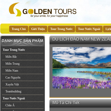
Trang Chủ
Giới Thiệu
Tour Trong Nước
Tour Nước Ngoài
Lịc
DU LỊCH ĐẢO NAM NEW ZEA
DANH MỤC SẢN PHẨM
Tour Trong Nước
Miền Bắc
Miền Trung
Miền Nam
Cao Nguyên
Xuyên Việt
Teambuilding
Tour Nước Ngoài
Mô Tả Chi Tiết
Châu Á