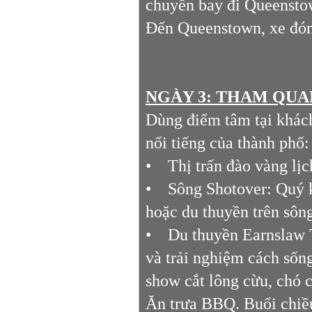
chuyến bay đi Queensto
Đến Queenstown, xe đón 
NGÀY 3: THAM QUAN
Dùng điểm tâm tại khác
nổi tiếng của thành phố
• Thị trấn đào vàng lị
• Sông Shotover: Quý k
hoặc du thuyền trên sông 
• Du thuyền Earnslaw T
và trải nghiệm cách sốn
show cắt lông cừu, chó c
Ăn trưa BBQ. Buổi chiề