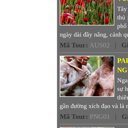
Tây 
thủ
phố 
ngày dài đầy nắng, cảnh qu
Mã Tour
:
AUS02
|
G
PA
NG
Nga
sự 
thi
gần đường xích đạo và là m
Mã Tour
:
PNG01
|
G