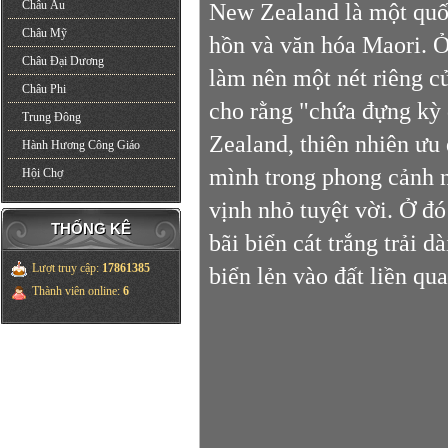
Châu Âu
New Zealand là một quốc
Châu Mỹ
hồn và văn hóa Maori. Ở 
Châu Đại Dương
làm nên một nét riêng c
Châu Phi
cho rằng "chứa đựng kỳ
Trung Đông
Zealand, thiên nhiên ưu
Hành Hương Công Giáo
mình trong phong cảnh 
Hội Chợ
vịnh nhỏ tuyệt vời. Ở đ
THỐNG KÊ
bãi biển cát trắng trải 
Lượt truy cập
:
17861385
biển lẻn vào đất liền qu
Thành viên online
:
6