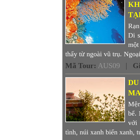
KH
TẠ
Rạn
Di s
một
thấy từ ngoài vũ trụ. Ngoại
Mã Tour
:
AUS09
|
G
DU
MA
Mện
bể.
với
tình, núi xanh biển xanh, t