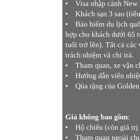
• Visa nhập cảnh New Z
• Khách sạn 3 sao (tiêu
• Bảo hiểm du lịch quố
hợp cho khách dưới 65 t
tuổi trở lên). Tất cả cá
trách nhiệm và chi trả.
• Tham quan, xe vận ch
• Hướng dẫn viên nhiệt
• Qùa tặng của Golden T
Giá không bao gồm
:
• Hộ chiếu (còn giá trị 
• Tham quan ngoài chươn