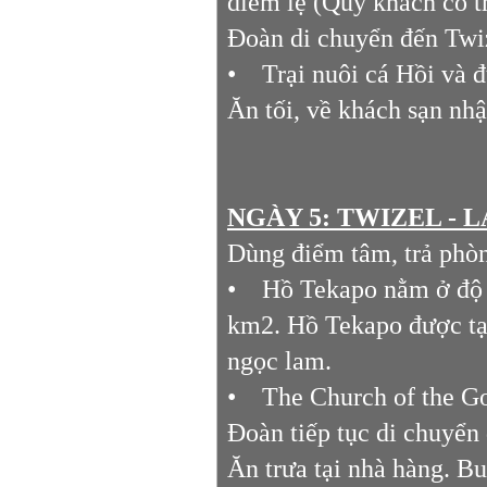
diễm lệ (Qúy khách có th
Đoàn di chuyển đến Tw
• Trại nuôi cá Hồi và đ
Ăn tối, về khách sạn nh
NGÀY 5: TWIZEL - 
Dùng điểm tâm, trả phò
• Hồ Tekapo nằm ở độ c
km2. Hồ Tekapo được tạ
ngọc lam.
• The Church of the Go
Đoàn tiếp tục di chuyển
Ăn trưa tại nhà hàng. B