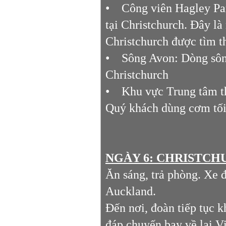
• Công viên Hagley Par
tại Christchurch. Đây l
Christchurch được tìm t
• Sông Avon: Dòng sông
Christchurch
• Khu vực Trung tâm t
Quý khách dùng cơm tối,
NGÀY 6: CHRISTCHUR
Ăn sáng, trả phòng. Xe 
Auckland.
Đến nơi, đoàn tiếp tục 
đáp chuyến bay về lại V