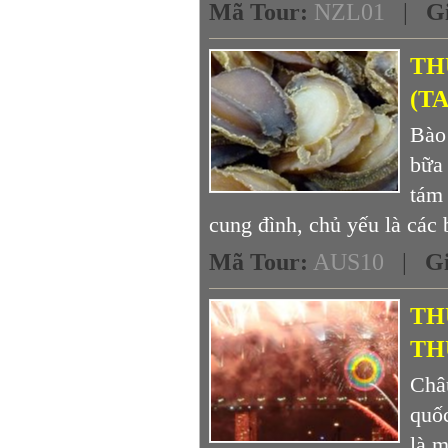
Mã Tour
:
NZL01
|
G
TH
(T
Bào 
bữa 
tám 
cung đình, chủ yếu là các b
Mã Tour
:
AUS10
|
G
TH
TH
Châ
quố
là 