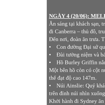
NGÀY 4 (20/06): ME
Ăn sáng tại khách sạn, t
đi Canberra – thủ đô, tr
Đến nơi, đoàn ăn trưa. 
• Con đường Đại sứ q
• Đài tưởng niệm và bảo
• Hồ Burley Griffin nằ
Một bên hồ còn có cột 
thể đạt độ cao 147m.
• Núi Ainslie: Quý khác
trên đỉnh núi nhìn xuốn
Khởi hành đi Sydney ăn 