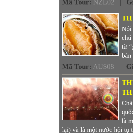
Mã Tour
:
NZL02
|
G
TH
Nói
chú
từ “
bản 
Mã Tour
:
AUS08
|
G
TH
TH
Châ
quố
là 
lại) và là một nước hội tụ t