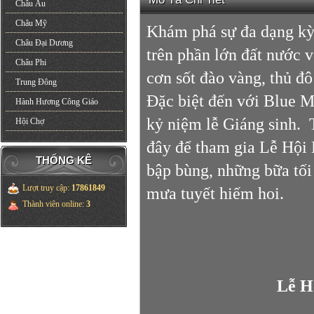
Châu Âu
Châu Mỹ
Khám phá sự đa dạng kỳ 
Châu Đại Dương
trên phần lớn đất nước 
Châu Phi
cơn sốt đào vàng, thủ đ
Trung Đông
Đặc biệt đến với Blue M
Hành Hương Công Giáo
kỷ niệm lễ Giáng sinh. 
Hội Chợ
đây để tham gia Lễ Hội
THỐNG KÊ
bập bùng, những bữa tối
Lượt truy cập
:
17861849
mưa tuyết hiếm hoi.
Thành viên online
:
3
Lễ H