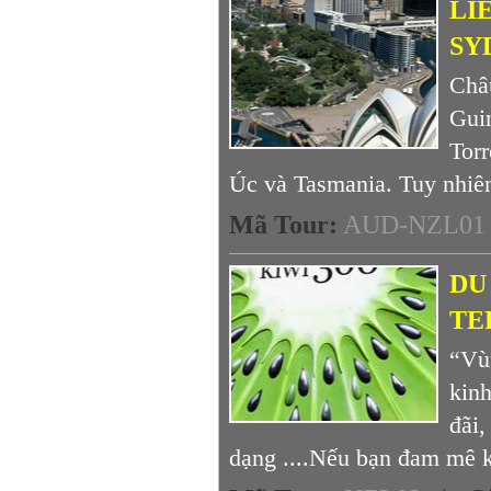
LI
SY
Châu
Gui
Tor
Úc và Tasmania. Tuy nhiên
Mã Tour
:
AUD-NZL01
DU
TE
“Vù
kinh
đãi,
dạng ....Nếu bạn đam mê 