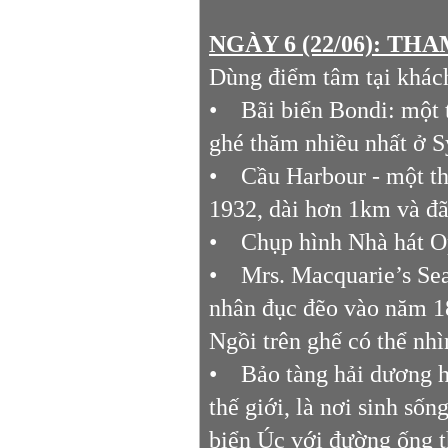
NGÀY 6 (22/06): TH
Dùng điểm tâm tại khác
• Bãi biển Bondi: một t
ghé thăm nhiều nhất ở 
• Cầu Harbour - một th
1932, dài hơn 1km và đã 
• Chụp hình Nhà hát O
• Mrs. Macquarie’s Seat
nhân đục đẽo vào năm 1
Ngồi trên ghế có thể nh
• Bảo tàng hải dương h
thế giới, là nơi sinh số
biển Úc với đường ống 