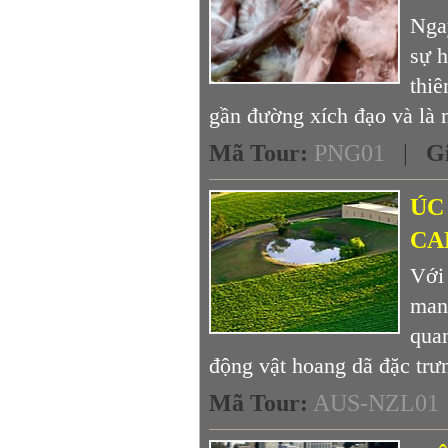
Nga
sự 
thi
gần đường xích đạo và là m
Mã Tour
:
PNG01
|
G
ÚC
CA
Với 
man
qua
động vật hoang dã đặc trưn
Mã Tour
:
AUS-NZL01