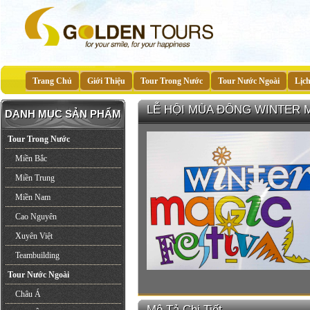
Trang Chủ
Giới Thiệu
Tour Trong Nước
Tour Nước Ngoài
Lịc
LỄ HỘI MÙA ĐÔNG WINTER M
DANH MỤC SẢN PHẨM
Tour Trong Nước
Miền Bắc
Miền Trung
Miền Nam
Cao Nguyên
Xuyên Việt
Teambuilding
Tour Nước Ngoài
Châu Á
Mô Tả Chi Tiết