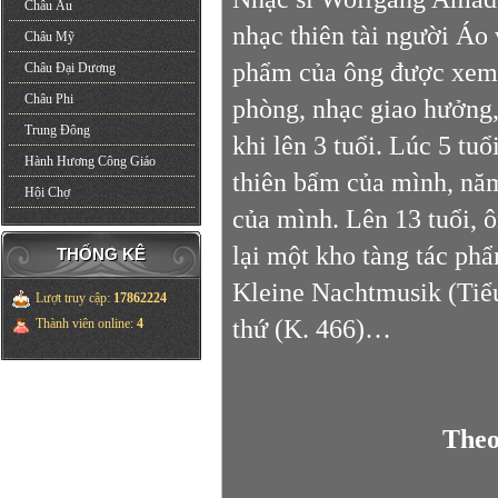
Châu Âu
nhạc thiên tài người Áo 
Châu Mỹ
phẩm của ông được xem l
Châu Đại Dương
Châu Phi
phòng, nhạc giao hưởng,
Trung Đông
khi lên 3 tuổi. Lúc 5 tuổ
Hành Hương Công Giáo
thiên bẩm của mình, năm
Hội Chợ
của mình. Lên 13 tuổi, 
lại một kho tàng tác ph
THỐNG KÊ
Kleine Nachtmusik (Tiểu
Lượt truy cập
:
17862224
thứ (K. 466)…
Thành viên online
:
4
Theo