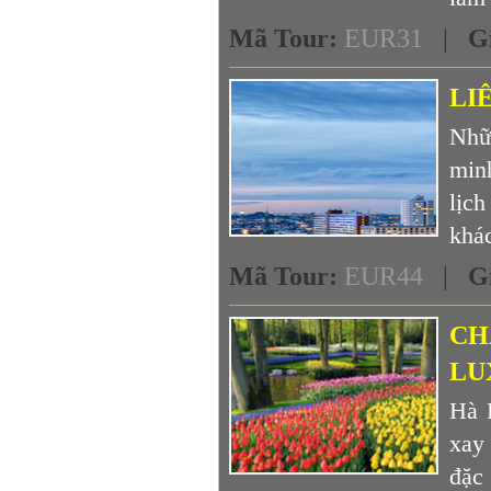
Mã Tour
:
EUR31
|
G
LI
Nhữ
min
lịc
khác
Mã Tour
:
EUR44
|
G
CHÂ
LU
Hà 
xay
đặc 