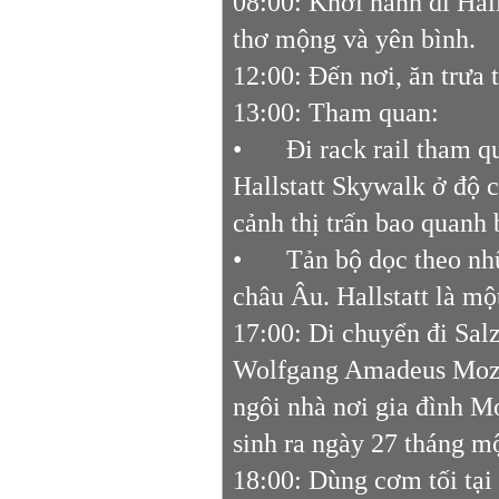
08:00: Khởi hành đi Hall
thơ mộng và yên bình.
12:00: Đến nơi, ăn trưa 
13:00: Tham quan:
•
Đi rack rail tham q
Hallstatt Skywalk ở độ c
cảnh thị trấn bao quanh 
•
Tản bộ dọc theo nhữ
châu Âu. Hallstatt là m
17:00: Di chuyển đi Salz
Wolfgang Amadeus Mozar
ngôi nhà nơi gia đình M
sinh ra ngày 27 tháng m
18:00: Dùng cơm tối tại