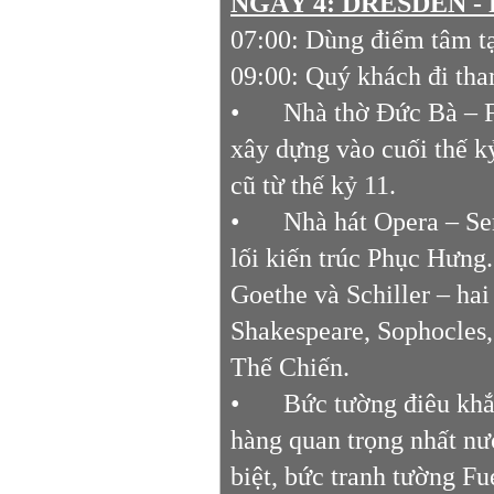
NGÀY 4: DRESDEN - 
07:00: Dùng điểm tâm t
09:00: Quý khách đi th
•
Nhà thờ Đức Bà – F
xây dựng vào cuối thế kỷ
cũ từ thế kỷ 11.
•
Nhà hát Opera – S
lối kiến trúc Phục Hưng.
Goethe và Schiller – hai
Shakespeare, Sophocles, 
Thế Chiến.
•
Bức tường điêu khắc
hàng quan trọng nhất n
biệt, bức tranh tường F