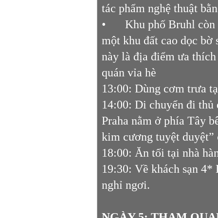
tác phẩm nghệ thuật bằn
•
Khu phố Bruhl còn 
một khu đất cao dọc bờ 
này là địa điểm ưa thích
quán vỉa hè
13:00: Dùng cơm trưa tạ
14:00: Di chuyển đi thủ
Praha nằm ở phía Tây b
kim cương tuyệt duyệt”
18:00: Ăn tối tại nhà hà
19:30: Về khách sạn 4*
nghỉ ngơi.
NGÀY 5: THAM QUAN