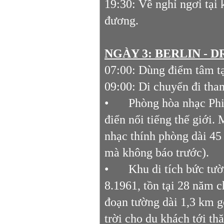
19:30: Về nghỉ ngơi tại
đương.
NGÀY 3: BERLIN - D
07:00: Dùng điểm tâm t
09:00: Di chuyển đi tha
•
Phòng hòa nhạc Phi
điển nổi tiếng thế giới.
nhạc thính phòng dài 45
mà không báo trước).
•
Khu di tích bức tư
8.1961, tồn tại 28 năm c
đoạn tường dài 1,3 km gọ
trời cho du khách tới th