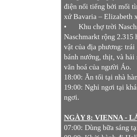
điện nổi tiếng bởi mối t
xứ Bavaria – Elizabeth 
•
Khu chợ trời Naschm
Naschmarkt rộng 2.315 h
vật của địa phương: trái
bánh nướng, thịt, và hải
văn hoá của người Áo.
18:00: Ăn tối tại nhà hà
19:00: Nghỉ ngơi tại k
ngơi.
NGÀY 8: VIENNA - L
07:00: Dùng bữa sáng tại