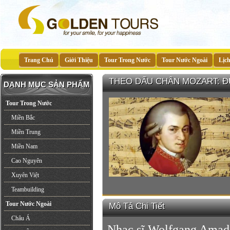
Trang Chủ
Giới Thiệu
Tour Trong Nước
Tour Nước Ngoài
Lịc
THEO DẤU CHÂN MOZART: ĐỨ
DANH MỤC SẢN PHẨM
Tour Trong Nước
Miền Bắc
Miền Trung
Miền Nam
Cao Nguyên
Xuyên Việt
Teambuilding
Tour Nước Ngoài
Mô Tả Chi Tiết
Châu Á
Nhạc sĩ Wolfgang Amade