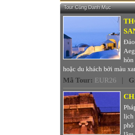
Tour Cùng Danh Mục
TH
SA
Đảo
Aeg
hòn
hoặc du khách bởi màu xan
Mã Tour
:
EUR26
|
G
CH
Phá
lịc
phố
lãm 