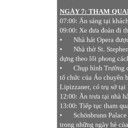
NGÀY 7: THAM QUAN 
07:00: Ăn sáng tại khác
09:00: Xe đưa đoàn đi t
•
Nhà hát Opera được 
•
Nhà thờ St. Stephe
dựng theo lối phong các
•
Chụp hình Trường c
tổ chức của Áo chuyên b
Lipizzaner, có trụ sở tạ
12:00: Ăn trưa tại nhà 
13:00: Tiếp tục tham qu
•
Schönbrunn Palace 
trong những ngày hè của