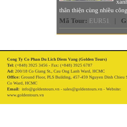
xanh
thân thiện cùng nhiều công 
Mã Tour
:
EUR51
|
G
Cong Ty Co Phan Du Lich Diem Vang (Golden Tours)
Tel:
(+848) 3925 3456 - Fax: (+848) 3925 6787
Ad:
200/18 Co Giang St., Cau Ong Lanh Ward, HCMC
Office:
Ground Floor, PLS Building, 457-459 Nguyen Dinh Chieu S
Co Ward, HCMC
Email:
info@goldentours.vn - sales@goldentours.vn - Website:
www.goldentours.vn