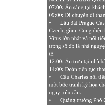
07:00: Ăn sáng tại khác
09:00: Di chuyển đi th
•
Lâu đài Prague Cas
Czech, gồm: Cung điện 
Vitus lớn nhất và nổi ti
trong số đó là nhà nguy
tế.
12:00: Ăn trưa tại nhà h
14:00: Đoàn tiếp tục th
•
Cầu Charles nổi ti
một bức tranh ký họa ch
ngay trên cầu.
•
Quảng trường Phố C