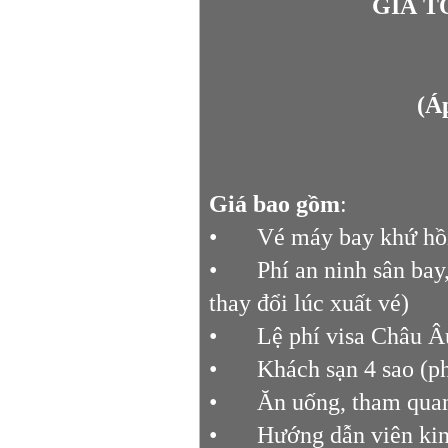
GIÁ 
(Á
Giá bao gồm
:
•
Vé máy bay khứ hồ
•
Phí an ninh sân bay
thay đổi lúc xuất vé)
•
Lệ phí visa Châu Âu
•
Khách sạn 4 sao (ph
•
Ăn uống, tham quan
•
Hướng dẫn viên kin