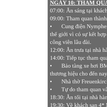
NGÀY 10: THAM QUA
07:00: Ăn sáng tại khác
09:00: Tham quan thành
•
Cung điện Nymphenb
thế giới vì có sự kết hợp
công viên lâu đài.
12:00: Ăn trưa tại nhà 
14:00: Tiếp tục tham qu
•
Bảo tàng xe hơi BM
thương hiệu cho đến na
•
Nhà thờ Freuenkirc
•
Tự do tham quan và
18:30: Ăn tối tại nhà hà
19:30: Về khách sạn 4*