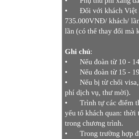
•
Phụ thu phí xăng dầ
•
Đối với khách Việt
735.000VNĐ/ khách/ lần,
lần (có thể thay đổi mà 
Ghi chú
:
•
Nếu đoàn từ 10 - 1
•
Nếu đoàn từ 15 - 1
•
Nếu bị từ chối vis
phí dịch vụ, thư mời).
•
Trình tự các điểm t
yếu tố khách quan: thời 
trong chương trình.
•
Trong trường hợp đ