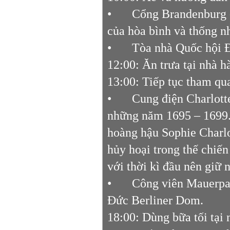
•
Cổng Brandenburg -
của hòa bình và thống n
•
Tòa nhà Quốc hội 
12:00: Ăn trưa tại nhà h
13:00: Tiếp tục tham qu
•
Cung điện Charlott
những năm 1695 – 1699.
hoàng hậu Sophie Charlot
hủy hoại trong thế chiế
với thời kì đầu nên giữ 
•
Công viên Mauerpar
Đức Berliner Dom.
18:00: Dùng bữa tối tại 