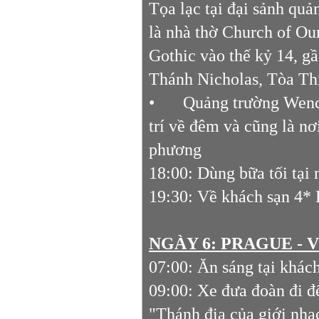
Tọa lạc tại đại sảnh quả
là nhà thờ Church of Ou
Gothic vào thế kỷ 14, gầ
Thánh Nicholas, Tòa Th
•
Quảng trường Wence
trí về đêm và cũng là nơ
phương
18:00: Dùng bữa tối tại
19:30: Về khách sạn 4*
NGÀY 6: PRAGUE - VI
07:00: Ăn sáng tại khác
09:00: Xe đưa đoàn đi đ
"Thánh địa của giới nhạ