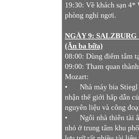
19:30: Về khách sạn 4*
phòng nghỉ ngơi.
NGÀY 9: SALZBURG 
(Ăn ba bữa)
08:00: Dùng điểm tâm tạ
09:00: Tham quan thành
Mozart:
•
Nhà máy bia Stiegl
nhận thế giới hấp dẫn củ
nguyên liệu và công đoạ
•
Ngôi nhà thiên tài 
nhỏ ở trung tâm khu phố 
lưu trữ rất nhiều tài liệ