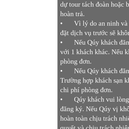
dự tour tách đoàn hoặc b
hoàn trả.
•
Vì lý do an ninh và
đặt dịch vụ trước sẽ khô
•
Nếu Qúy khách đăng
với 1 khách khác. Nếu k
phòng đơn.
•
Nếu Qúy khách đăng
Trường hợp khách sạn k
chi phí phòng đơn.
•
Qúy khách vui lòng
đăng ký. Nếu Qúy vị khô
hoàn toàn chịu trách nh
quyết và chịu trách nhiệ