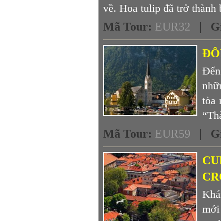
về. Hoa tulip đã trở thành 
Mã Tour
:
EUR32
|
G
ĐÔ
Đến
nhữ
tòa 
“Th
Mã Tour
:
EUR59
|
G
CU
CR
Khá
mới