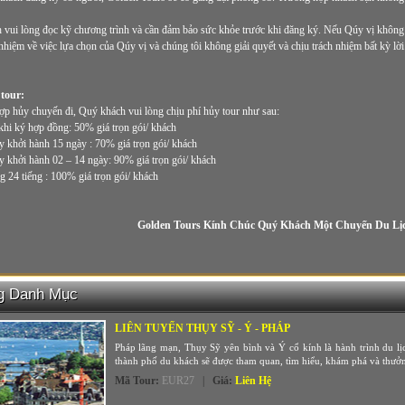
vui lòng đọc kỹ chương trình và cần đảm bảo sức khỏe trước khi đăng ký. Nếu Qúy vị không 
 nhiệm về việc lựa chọn của Qúy vị và chúng tôi không giải quyết và chịu trách nhiệm bất kỳ lờ
tour:
ợp hủy chuyến đi, Quý khách vui lòng chịu phí hủy tour như sau:
hi ký hợp đồng: 50% giá trọn gói/ khách
 khởi hành 15 ngày : 70% giá trọn gói/ khách
 khởi hành 02 – 14 ngày: 90% giá trọn gói/ khách
 24 tiếng : 100% giá trọn gói/ khách
Golden Tours Kính Chúc Quý Khách Một Chuyến Du Lịc
g Danh Mục
LIÊN TUYẾN THỤY SỸ - Ý - PHÁP
Pháp lãng mạn, Thụy Sỹ yên bình và Ý cổ kính là hành trình du 
thành phố du khách sẽ được tham quan, tìm hiểu, khám phá và thưởn
Mã Tour
:
EUR27
|
Giá
:
Liên Hệ