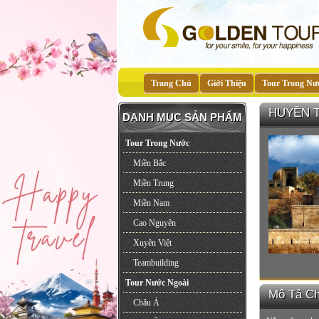
Trang Chủ
Giới Thiệu
Tour Trong Nư
HUYỀN T
DANH MỤC SẢN PHẨM
Tour Trong Nước
Miền Bắc
Miền Trung
Miền Nam
Cao Nguyên
Xuyên Việt
Teambuilding
Tour Nước Ngoài
Mô Tả Chi
Châu Á