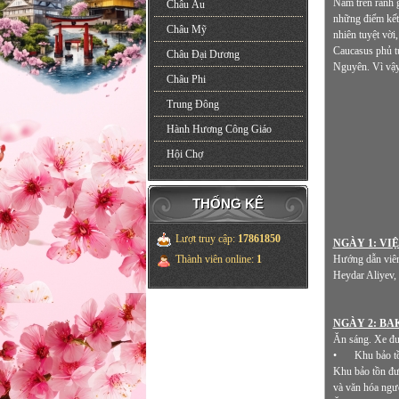
Nằm trên ranh g
Châu Âu
những điểm kết 
Châu Mỹ
nhiên tuyệt vời
Caucasus phủ t
Châu Đại Dương
Nguyên. Vì vậy,
Châu Phi
Trung Đông
Hành Hương Công Giáo
Hội Chợ
THỐNG KÊ
Lượt truy cập
:
17861850
NGÀY 1: VI
Hướng dẫn viên 
Thành viên online
:
1
Heydar Aliyev,
NGÀY 2: BAK
Ăn sáng. Xe đư
•
Khu bảo t
Khu bảo tồn đượ
và văn hóa ngườ