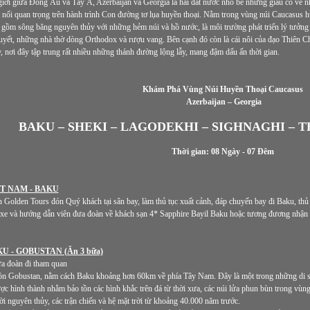
iới giữa Đông Âu và Tây Á, Azerbaijan và Georgia là hai đất nước nhỏ bé nhưng giàu có về nh
nối quan trọng trên hành trình Con đường tơ lụa huyền thoại. Nằm trong vùng núi Caucasus h
, gồm sông băng nguyên thủy với những hẻm núi và hồ nước, là môi trường phát triển lý tưởng c
uyết, những nhà thờ dòng Orthodox và rượu vang. Bên cạnh đó còn là cái nôi của đạo Thiên Ch
 nơi đây tập trung rất nhiều những thánh đường lộng lẫy, mang đậm dấu ấn thời gian.
Khám Phá Vùng Núi Huyền Thoại Caucasus
Azerbaijan – Georgia
BAKU – SHEKI – LAGODEKHI – SIGHNAGHI – T
Thời gian: 08 Ngày - 07 Đêm
ỆT NAM - BAKU
Golden Tours đón Quý khách tại sân bay, làm thủ tục xuất cảnh, đáp chuyến bay đi Baku, thủ 
 xe và hướng dẫn viên đưa đoàn về khách sạn 4* Sapphire Bayil Baku hoặc tương đương nhận 
U - GOBUSTAN (Ăn 3 bữa)
a đoàn đi tham quan
ồn Gobustan, nằm cách Baku khoảng hơn 60km về phía Tây Nam. Đây là một trong những di 
c hình thành nhằm bảo tồn các hình khắc trên đá từ thời xưa, các núi lửa phun bùn trong vùng
i nguyên thủy, các trận chiến và hệ mặt trời từ khoảng 40.000 năm trước.