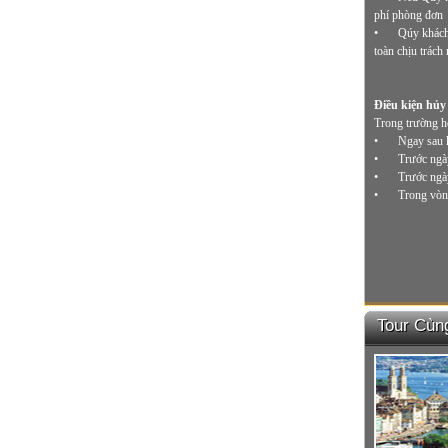
phí phòng đơn
•
Qúy khách 
toàn chịu trách
Điều kiện hủy 
Trong trường h
•
Ngay sau k
•
Trước ngày
•
Trước ngày
•
Trong vòng
Tour Cùn