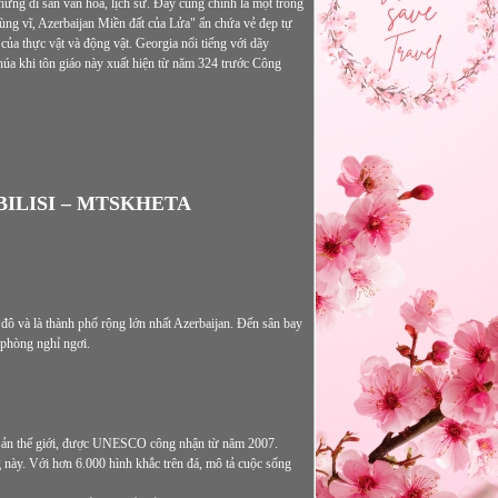
ững di sản văn hóa, lịch sử. Đây cũng chính là một trong
ùng vĩ, Azerbaijan Miền đất của Lửa" ẩn chứa vẻ đẹp tự
ủa thực vật và động vật. Georgia nổi tiếng với dãy
úa khi tôn giáo này xuất hiện từ năm 324 trước Công
BILISI – MTSKHETA
đô và là thành phố rộng lớn nhất Azerbaijan. Đến sân bay
phòng nghỉ ngơi.
sản thế giới, được UNESCO công nhận từ năm 2007.
 này. Với hơn 6.000 hình khắc trên đá, mô tả cuộc sống