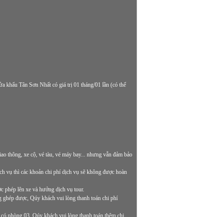
a khẩu Tân Sơn Nhất có giá trị 01 tháng/01 lần (có thể
giao thông, xe cộ, vé tàu, vé máy bay... nhưng vẫn đảm bảo
ch vụ thì các khoản chi phí dịch vụ sẽ không được hoàn
c phép lên xe và hưởng dịch vụ tour.
 ghép được, Qúy khách vui lòng thanh toán chi phí
có phòng 03, Qúy khách vui lòng thanh toán thêm chi