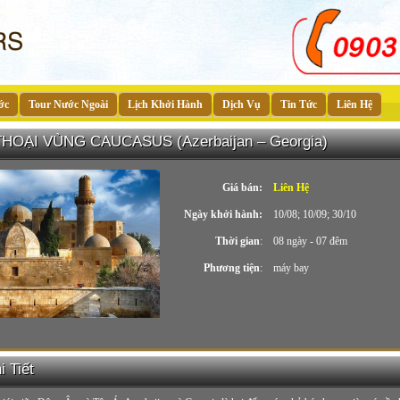
ớc
Tour Nước Ngoài
Lịch Khởi Hành
Dịch Vụ
Tin Tức
Liên Hệ
HOẠI VÙNG CAUCASUS (Azerbaijan – Georgia)
Giá bán:
Liên Hệ
Ngày khởi hành:
10/08; 10/09; 30/10
Thời gian
:
08 ngày - 07 đêm
Phương tiện
:
máy bay
 Tiết