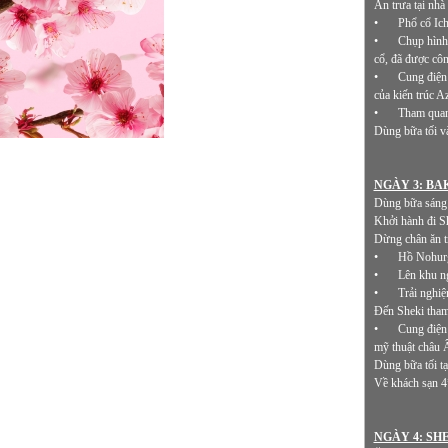
Ăn trưa tại nhà
•
Phổ cổ Ich
•
Chụp hình
cổ, đã được cô
•
Cung điện
của kiến trúc A
•
Tham quan
Dùng bữa tối v
NGÀY 3: BAK
Dùng bữa sáng t
Khởi hành đi S
Dừng chân ăn tr
•
Hồ Nohurgo
•
Lên khu ng
•
Trải nghiệ
Đến Sheki tham
•
Cung điện 
mỹ thuật châu Â
Dùng bữa tối tạ
Về khách sạn 4
NGÀY 4: SHE