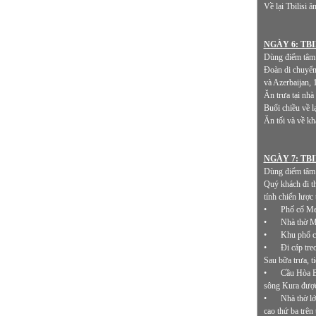
Về lại Tbilisi 
NGÀY 6: TBI
Dùng điểm tâm 
Đoàn di chuyển 
và Azerbaijan, 
Ăn trưa tại nh
Buổi chiều về l
Ăn tối và về kh
NGÀY 7: TBIL
Dùng điểm tâm t
Quý khách đi th
tính chiến lược
•
Phố cổ Met
•
Nhà thờ Me
•
Khu phố c
•
Đi cáp tre
Sau bữa trưa, t
•
Cầu Hòa Bì
sông Kura được
•
Nhà thờ lớ
cao thứ ba trên 