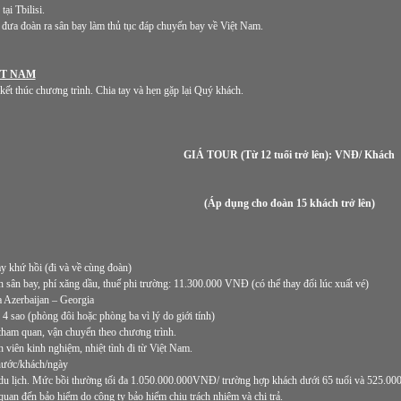
ại Tbilisi.
 đưa đoàn ra sân bay làm thủ tục đáp chuyến bay về Việt Nam.
ỆT NAM
ết thúc chương trình. Chia tay và hẹn gặp lại Quý khách.
GIÁ TOUR (Từ 12 tuổi trở lên): VNĐ/ Khách
(Áp dụng cho đoàn 15 khách trở lên)
y khứ hồi (đi và về cùng đoàn)
h sân bay, phí xăng dầu, thuế phi trường: 11.300.000 VNĐ (có thể thay đổi lúc xuất vé)
a Azerbaijan – Georgia
4 sao (phòng đôi hoặc phòng ba vì lý do giới tính)
ham quan, vận chuyển theo chương trình.
viên kinh nghiệm, nhiệt tình đi từ Việt Nam.
nước/khách/ngày
u lịch. Mức bồi thường tối đa 1.050.000.000VNĐ/ trường hợp khách dưới 65 tuổi và 525.000.
 quan đến bảo hiểm do công ty bảo hiểm chịu trách nhiệm và chi trả.