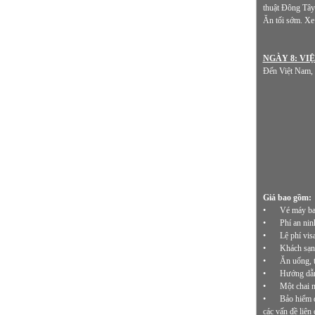
thuật Đông Tây t
Ăn tối sớm. Xe
NGÀY 8: VI
Đến Việt Nam, k
Giá bao gồm:
•
Vé máy ba
•
Phí an nin
•
Lệ phí vis
•
Khách sạn 
•
Ăn uống, t
•
Hướng dẫn 
•
Một chai 
•
Bảo hiểm d
các vấn đề liên