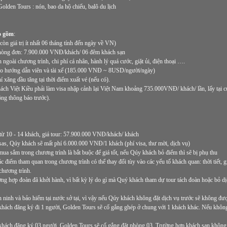
olden Tours : nón, bao da hộ chiếu, balô du lịch
o gồm
:
còn giá trị ít nhất 06 tháng tính đến ngày về VN)
hòng đơn: 7.900.000 VNĐ/khách/ 06 đêm khách sạn
ngoài chương trình, chi phí cá nhân, hành lý quá cước, giặt ủi, điện thoại ….
cho hướng dẫn viên và tài xế (185.000 VNĐ ~ 8USD/người/ngày)
í xăng dầu tăng tại thời điểm xuất vé (nếu có).
ách Việt Kiều phải làm visa nhập cảnh lại Việt Nam khoảng 735.000VNĐ/ khách/ lần, lấy tại cử
ng thông báo trước).
từ 10 - 14 khách, giá tour: 57.900.000 VNĐ/khách/ khách
sas, Qúy khách sẽ mất phí 6.000.000 VNĐ/1 khách (phí visa, thư mời, dịch vụ)
ua sắm trong chương trình là bắt buộc để giá tốt, nếu Qúy khách bỏ điểm thì sẽ bị phụ thu
ác điểm tham quan trong chương trình có thể thay đổi tùy vào các yếu tố khách quan: thời tiết, 
chương trình.
ng hợp đoàn đã khởi hành, vì bất kỳ lý do gì mà Quý khách tham dự tour tách đoàn hoặc bỏ dị
n ninh và bảo hiểm tại nước sở tại, vì vậy nếu Qúy khách không đặt dịch vụ trước sẽ không đượ
ách đăng ký đi 1 người, Golden Tours sẽ cố gắng ghép ở chung với 1 khách khác. Nếu không
hách đăng ký 03 người, Golden Tours sẽ cố gắng đặt phòng 03. Trường hợp khách sạn không 