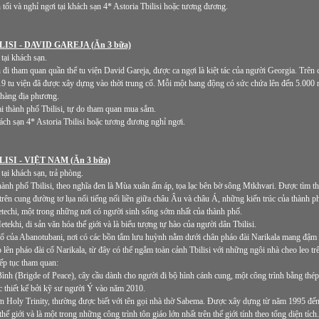
ăn tối và nghỉ ngơi tại khách sạn 4* Astoria Tbilisi hoặc tương đương.
LISI - DAVID GAREJA (Ăn 3 bữa)
tại khách sạn.
đi tham quan quần thể tu viện David Gareja, được ca ngợi là kiệt tác của người Georgia. Trên 
19 tu viện đã được xây dựng vào thời trung cổ. Mỗi một hang động có sức chứa lên đến 5.000 n
à hàng địa phương.
ại thành phố Tbilisi, tự do tham quan mua sắm.
ách sạn 4* Astoria Tbilisi hoặc tương đương nghỉ ngơi.
ISI - VIỆT NAM (Ăn 3 bữa)
ại khách sạn, trả phòng.
ành phố Tbilisi, theo nghĩa đen là Mùa xuân ấm áp, tọa lạc bên bờ sông Mtkhvari. Được tìm th
 trên cung đường tơ lụa nổi tiếng nối liền giữa châu Âu và châu Á, những kiến trúc của thành
echi, một trong những nơi có người sinh sống sớm nhất của thành phố.
tekhi, di sản văn hóa thế giới và là biểu tượng tự hào của người dân Tbilisi.
ổ của Abanotubani, nơi có các bồn tắm lưu huỳnh nằm dưới chân pháo đài Narikala mang đậm
o lên pháo đài cổ Narikala, từ đây có thể ngắm toàn cảnh Tbilisi với những ngôi nhà cheo leo t
iếp tục tham quan:
nh (Brigde of Peace), cây cầu dành cho người đi bộ hình cánh cung, một công trình bằng thé
 thiết kế bởi kỹ sư người Ý vào năm 2010.
n Holy Trinity, thường được biết với tên gọi nhà thờ Sabema. Được xây dựng từ năm 1995 đế
thế giới và là một trong những công trình tôn giáo lớn nhất trên thế giới tính theo tổng diện tíc