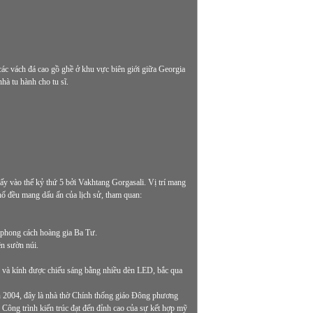
các vách đá cao gồ ghề ở khu vực biên giới giữa Georgia
hà tu hành cho tu sĩ.
ấy vào thế kỷ thứ 5 bởi Vakhtang Gorgasali. Vị trí mang
 phố đều mang dấu ấn của lịch sử, tham quan:
 phong cách hoàng gia Ba Tư.
rên sườn núi.
p và kính được chiếu sáng bằng nhiều đèn LED, bắc qua
n 2004, đây là nhà thờ Chính thống giáo Đông phương
h. Công trình kiến trúc đạt đến đỉnh cao của sự kết hợp mỹ