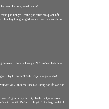
nhập cảnh Georgia, sau đó ăn trưa.
à thành phố tình yêu, thành phố được bao quanh bởi
hể nhìn thấy thung lũng Alazani và dãy Caucasus hùng
g thị trấn cổ nhất của Georgia. Nơi đượ mệnh danh là
giáo. Đây là nhà thờ lớn thứ 2 tại Georgia và được
 Mtkvari với 2 làn nước khác biệt không hòa lẫn vào nhau.
 xây dựng từ thế kỷ thứ 14, nhà thờ cổ tọa lạc sừng
huộc vào thời tiết. Đường di chuyển đi Kazbegi có thể bị