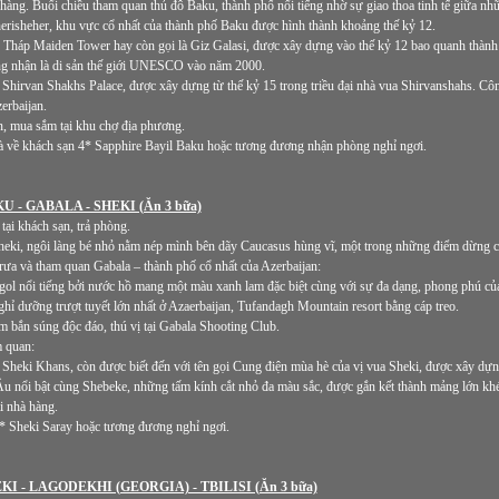
 hàng. Buổi chiều tham quan thủ đô Baku, thành phố nổi tiếng nhờ sự giao thoa tinh tế giữa nhữn
erisheher, khu vực cổ nhất của thành phố Baku được hình thành khoảng thế kỷ 12.
 Tháp Maiden Tower hay còn gọi là Giz Galasi, được xây dựng vào thế kỷ 12 bao quanh thành
ng nhận là di sản thế giới UNESCO vào năm 2000.
 Shirvan Shakhs Palace, được xây dựng từ thế kỷ 15 trong triều đại nhà vua Shirvanshahs.
zerbaijan.
, mua sắm tại khu chợ địa phương.
à về khách sạn 4* Sapphire Bayil Baku hoặc tương đương nhận phòng nghỉ ngơi.
U - GABALA - SHEKI (Ăn 3 bữa)
ại khách sạn, trả phòng.
heki, ngôi làng bé nhỏ nằm nép mình bên dãy Caucasus hùng vĩ, một trong những điểm dừng ch
ưa và tham quan Gabala – thành phố cổ nhất của Azerbaijan:
l nổi tiếng bởi nước hồ mang một màu xanh lam đặc biệt cùng với sự đa dạng, phong phú của 
hỉ dưỡng trượt tuyết lớn nhất ở Azaerbaijan, Tufandagh Mountain resort bằng cáp treo.
m bắn súng độc đáo, thú vị tại Gabala Shooting Club.
 quan:
Sheki Khans, còn được biết đến với tên gọi Cung điện mùa hè của vị vua Sheki, được xây dựn
u nổi bật cùng Shebeke, những tấm kính cắt nhỏ đa màu sắc, được gắn kết thành mảng lớn khé
i nhà hàng.
* Sheki Saray hoặc tương đương nghỉ ngơi.
KI - LAGODEKHI (GEORGIA) - TBILISI (Ăn 3 bữa)