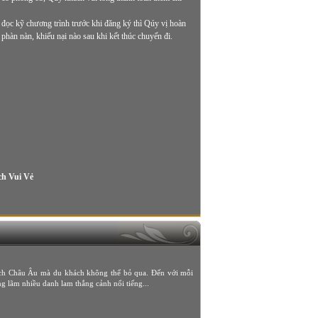
đọc kỹ chương trình trước khi đăng ký thì Qúy vị hoàn
i phàn nàn, khiếu nại nào sau khi kết thúc chuyến đi.
h Vui Vẻ
lịch Châu Âu mà du khách không thể bỏ qua. Đến với mỗi
g lãm nhiều danh lam thắng cảnh nổi tiếng...