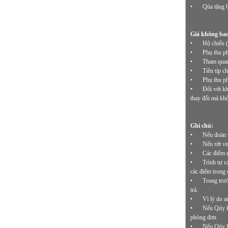
•
Qùa tặng G
Giá không ba
•
Hộ chiếu (
•
Phụ thu p
•
Tham quan 
•
Tiền tip 
•
Phụ thu ph
•
Đối với kh
thay đổi mà khô
Ghi chú:
•
Nếu đoàn 
•
Nếu rớt vi
•
Các điểm m
•
Trình tự c
các điểm trong 
•
Trong trườ
trả.
•
Vì lý do a
•
Nếu Qúy kh
phòng đơn
•
Nếu Qúy k