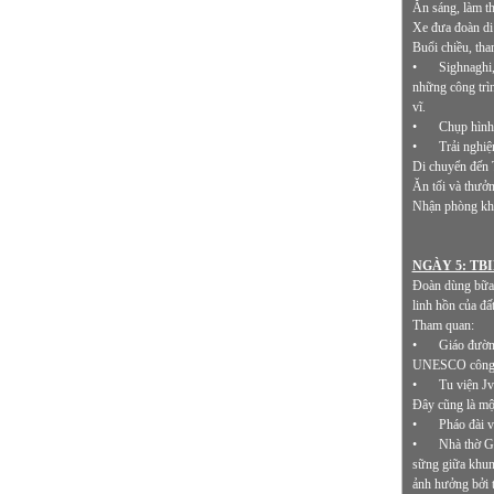
Ăn sáng, làm th
Xe đưa đoàn di 
Buổi chiều, th
•
Sighnaghi,
những công trìn
vĩ.
•
Chụp hình 
•
Trải nghiệ
Di chuyển đến T
Ăn tối và thưởn
Nhận phòng khá
NGÀY 5: TBI
Đoàn dùng bữa s
linh hồn của đấ
Tham quan:
•
Giáo đường
UNESCO công nh
•
Tu viện Jv
Đây cũng là một
•
Pháo đài v
•
Nhà thờ Ge
sững giữa khung
ảnh hưởng bởi t