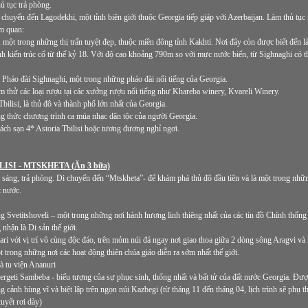
ủ tục trả phòng.
chuyển đến Lagodekhi, một tỉnh biên giới thuộc Georgia tiếp giáp với Azerbaijan. Làm thủ tục 
am quan:
 một trong những thị trấn tuyệt đẹp, thuộc miền đông tỉnh Kakhti. Nơi đây còn được biết đến l
h kiến trúc cổ từ thế kỷ 18. Với độ cao khoảng 790m so với mực nước biển, từ Sighnaghi có t
Pháo đài Sighnaghi, một trong những pháo đài nổi tiếng của Georgia.
m thử các loại rượu tại các xưởng rượu nổi tiếng như Khareba winery, Kvareli Winery.
bilisi, là thủ đô và thành phố lớn nhất của Georgia.
g thức chương trình ca múa nhạc dân tộc của người Georgia.
ch sạn 4* Astoria Tbilisi hoặc tương đương nghỉ ngơi.
LISI - MTSKHETA (Ăn 3 bữa)
áng, trả phòng. Di chuyển đến “Mtskheta”- để khám phá thủ đô đầu tiên và là một trong nhữn
t nước.
 Svetitshoveli – một trong những nơi hành hương linh thiêng nhất của các tín đồ Chính thống 
ận là Di sản thế giới.
ari với vị trí vô cùng độc đáo, trên mỏm núi đá ngay nơi giao thoa giữa 2 dòng sông Aragvi và
 trong những nơi các hoạt động thiên chúa giáo diễn ra sớm nhất thế giới.
à tu viện Ananuri
rgeti Sambeba - biểu tượng của sự phục sinh, thống nhất và bất tử của đất nước Georgia. Được
 cảnh hùng vĩ và biệt lập trên ngọn núi Kazbegi (từ tháng 11 đến tháng 04, lịch trình sẽ phụ t
uyết rơi dày)