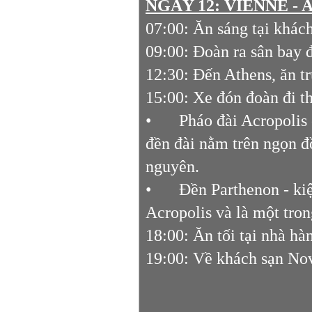
NGÀY 12:
VIENNE - 
07:00: Ăn sáng tại khách
09:00: Đoàn ra sân bay 
12:30: Đến Athens, ăn t
15:00: Xe đón đoàn đi t
•
Pháo đài Acropolis 
đền đài nằm trên ngọn đ
nguyên.
•
Đền Parthenon - kiệ
Acropolis và là một tron
18:00: Ăn tối tại nhà h
19:00: Về khách sạn No