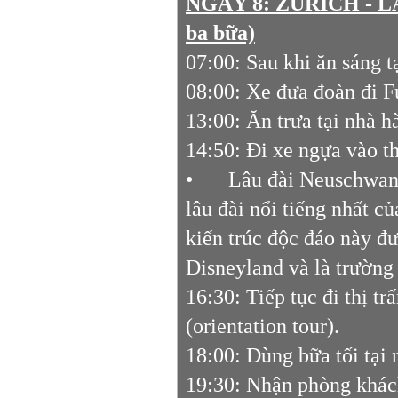
NGÀY 8: ZURICH - 
ba bữa)
07:00: Sau khi ăn sáng t
08:00: Xe đưa đoàn đi F
13:00: Ăn trưa tại nhà 
14:50: Đi xe ngựa vào 
•
Lâu đài Neuschwans
lâu đài nổi tiếng nhất c
kiến trúc độc đáo này đư
Disneyland và là trường
16:30: Tiếp tục đi thị t
(orientation tour).
18:00: Dùng bữa tối tại
19:30: Nhận phòng khác