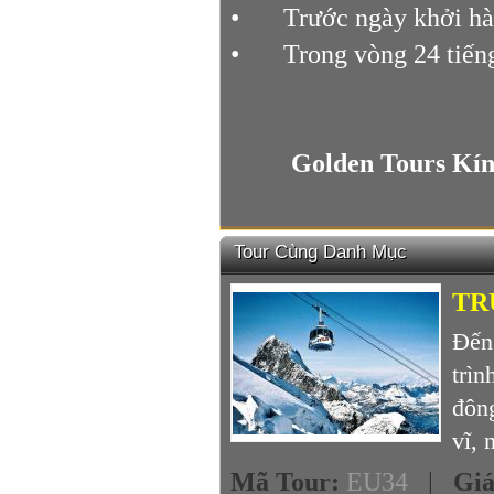
•
Trước ngày khởi hà
•
Trong vòng 24 tiế
Golden Tours Kí
Tour Cùng Danh Mục
TR
Đến
trìn
đôn
vĩ, 
Mã Tour
:
EU34
|
Gi