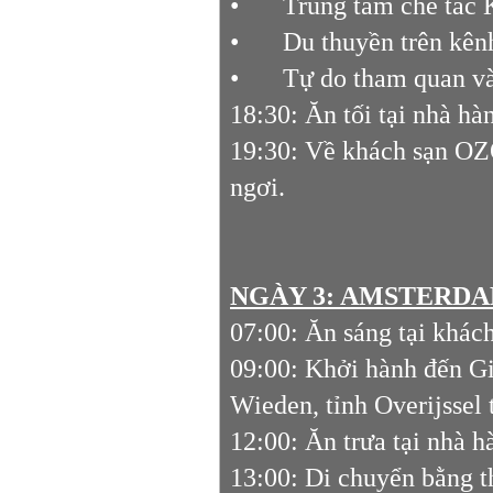
•
Trung tâm chế tác 
•
Du thuyền trên kên
•
Tự do tham quan và
18:30: Ăn tối tại nhà hà
19:30: Về khách sạn OZ
ngơi.
NGÀY 3: AMSTERDAM
07:00: Ăn sáng tại khách
09:00: Khởi hành đến Gie
Wieden, tỉnh Overijsse
12:00: Ăn trưa tại nhà h
13:00: Di chuyển bằng t