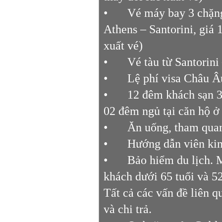
•
Vé máy bay 3 chặng
Athens – Santorini, giá 
xuất vé)
•
Vé tàu từ Santorin
•
Lệ phí visa Châu Âu
•
12 đêm khách sạn 3 
02 đêm ngủ tại căn hộ ở
•
Ăn uống, tham quan
•
Hướng dẫn viên kinh
•
Bảo hiểm du lịch. 
khách dưới 65 tuổi và 5
Tất cả các vấn đề liên 
và chi trả.