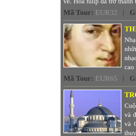
về. Hoa tulip đã trở thành 
Mã Tour
:
EUR32
|
G
TH
Nhạ
nhữn
nhạ
cao 
Mã Tour
:
EUR65
|
G
TR
Cuộc
và đ
và 
thuy