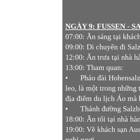
NGÀY 9:
FUSSEN - 
07:00: Ăn sáng tại khác
09:00: Di chuyển đi Sa
12:00: Ăn trưa tại nhà 
13:00: Tham quan:
•
Pháo đài Hohensalz
leo, là một trong những 
địa điểm du lịch Áo mà 
•
Thánh đường Salzbu
18:00: Ăn tối tại nhà hà
19:00: Về khách sạn Au
nghỉ ngơi.