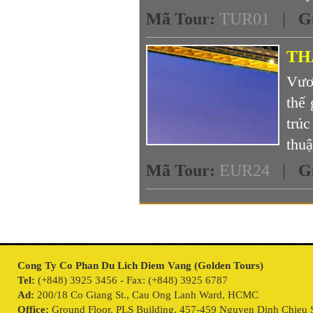
Mã Tour
:
TUR01
|
G
TH
Vươn
thế 
trú
thuậ
Mã Tour
:
EUR24
|
G
Cong Ty Co Phan Du Lich Diem Vang (Golden Tours)
Tel:
(+848) 3925 3456 - Fax: (+848) 3925 6787
Ad:
200/18 Co Giang St., Cau Ong Lanh Ward, HCMC
Office:
Ground Floor, PLS Building, 457-459 Nguyen Dinh Chieu S