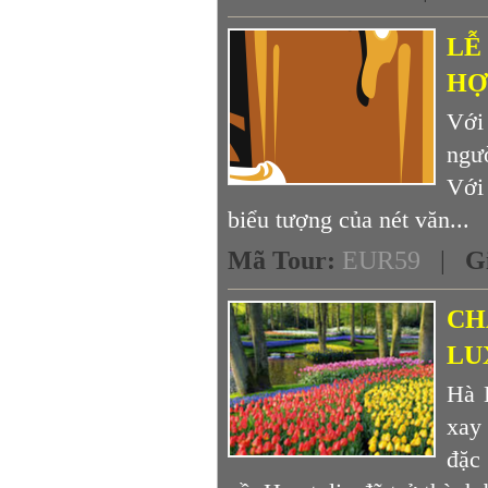
LỄ
HỢ
Với
ngườ
Với 
biểu tượng của nét văn...
Mã Tour
:
EUR59
|
G
CHÂ
LU
Hà 
xay
đặc 