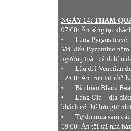
NGÀY 14:
THAM QUA
07:00: Ăn sáng tại khác
•
Làng Pyrgos truyền 
Mã kiểu Byzantine nằm t
ngưỡng toàn cảnh hòn đả
•
Lâu đài Venetian 
12:00: Ăn trưa tại nhà 
•
Bãi biển Black Be
•
Làng Oia – địa điể
khách có thể lưu giữ nh
•
Tự do mua sắm các 
18:00: Ăn tối tại nhà h