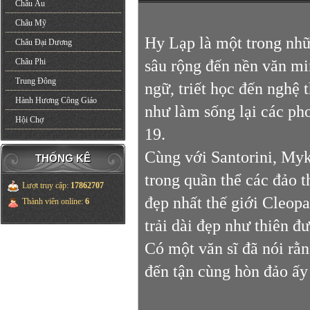
Châu Âu
Châu Mỹ
Hy Lạp là một trong nhữ
Châu Đại Dương
sâu rộng đến nền văn mi
Châu Phi
Trung Đông
ngữ, triết học đến nghệ
Hành Hương Công Giáo
như làm sống lại các ph
Hội Chợ
19.
Cùng với Santorini, Myk
THỐNG KÊ
trong quần thể các đảo 
Lượt truy cập
:
17862707
đẹp nhất thế giới Cleopa
Thành viên online
:
6
trải dài đẹp như thiên đ
Có một văn sĩ đã nói r
đến tận cùng hòn đảo ấy 