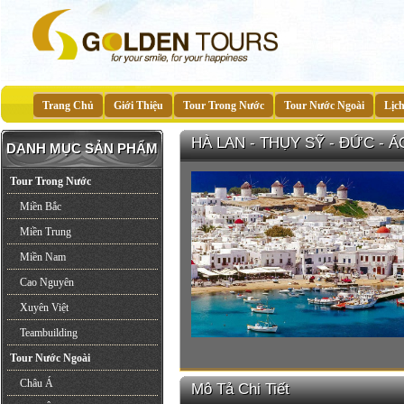
Trang Chủ
Giới Thiệu
Tour Trong Nước
Tour Nước Ngoài
Lịc
HÀ LAN - THỤY SỸ - ĐỨC - Á
DANH MỤC SẢN PHẨM
Tour Trong Nước
Miền Bắc
Miền Trung
Miền Nam
Cao Nguyên
Xuyên Việt
Teambuilding
Tour Nước Ngoài
Châu Á
Mô Tả Chi Tiết