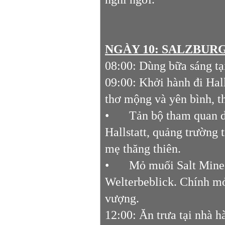
NGÀY 10:
SALZBURG 
08:00: Dùng bữa sáng tại
09:00: Khởi hành đi Hall
thơ mộng và yên bình, 
•
Tản bộ tham quan d
Hallstatt, quảng trường 
mẹ thăng thiên.
•
Mỏ muối Salt Mine 
Welterbeblick. Chính mỏ
vượng.
12:00: Ăn trưa tại nhà h