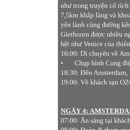
như trong truyện cổ tích
7,5km khắp làng và khoả
yên lành cùng đường kênh
Giethoorn được nhiều ng
hệt như Venice của thiê
16:00: Di chuyển về Am
•
Chụp hình Cung đi
18:30: Đến Amsterdam, ă
19:00: Về khách sạn OZ
NGÀY 4: AMSTERDAM
07:00: Ăn sáng tại khách
08:00: Đoàn đi tham qu