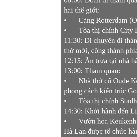
hai thế giới:
•
Cảng Rotterdam (O
•
Tòa thị chính City
11:30: Di chuyển đi thàn
thờ mới, cổng thành phí
12:15: Ăn trưa tại nhà 
13:00: Tham quan:
•
Nhà thờ cổ Oude Ke
phong cách kiến trúc Go
•
Tòa thị chính Stadh
14:30: Khởi hành đến L
•
Vườn hoa Keukenhor
Hà Lan được tổ chức hà