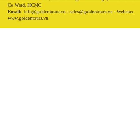
Co Ward, HCMC
Email:
info@goldentours.vn - sales@goldentours.vn - Website:
www.goldentours.vn