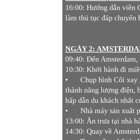
16:00: Hướng dẫn viên 
làm thủ tục đáp chuyến
NGÀY 2: AMSTERDAM 
09:40: Đến Amsterdam, 
10:30: Khởi hành đi miề
•
Chụp hình Cối xay 
thành năng lượng điện, 
hấp dẫn du khách nhất 
•
Nhà máy sản xuất p
13:00: Ăn trưa tại nhà h
14:30: Quay về Amsterd