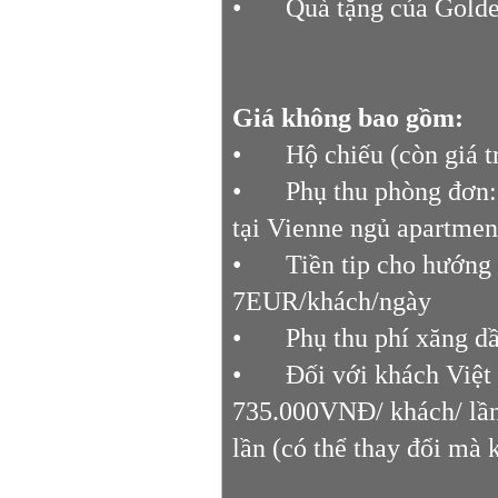
•
Quà tặng của Golden
Giá không bao gồm:
•
Hộ chiếu (còn giá t
•
Phụ thu phòng đơn
tại Vienne ngủ apartme
•
Tiền tip cho hướng
7EUR/khách/ngày
•
Phụ thu phí xăng dầ
•
Đối với khách Việt
735.000VNĐ/ khách/ lần,
lần (có thể thay đổi mà 