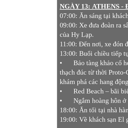
NGÀY 13:
ATHENS - 
07:00: Ăn sáng tại khách
09:00: Xe đưa đoàn ra s
của Hy Lạp.
11:00: Đến nơi, xe đón đ
13:00: Buổi chiều tiếp 
•
Bảo tàng khảo cổ h
thạch đúc từ thời Proto
khám phá các hang động
•
Red Beach – bãi biể
•
Ngắm hoàng hôn ở b
18:00: Ăn tối tại nhà h
19:00: Về khách sạn El 