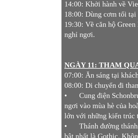
14:00: Khởi hành về Vi
18:00: Dùng cơm tối tại
19:30: Về căn hộ Green
nghỉ ngơi.
NGÀY 11:
THAM QU
07:00: Ăn sáng tại khách
08:00: Di chuyển đi th
•
Cung điện Schonbru
ngơi vào mùa hè của ho
lớn với những kiến trúc 
•
Thánh đường thánh 
bật nhất là Gothic. Khôn