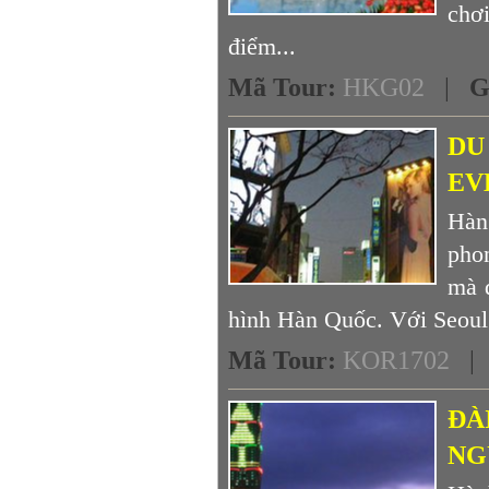
chơ
điểm...
Mã Tour
:
HKG02
|
G
DU
EV
Hàn
pho
mà 
hình Hàn Quốc. Với Seoul 
Mã Tour
:
KOR1702
ĐÀ
NG