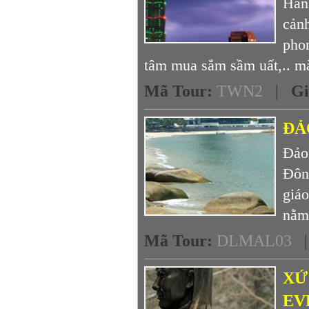
Hàn
cảnh
pho
tâm mua sắm sầm uất,.. mà
Mã Tour
:
TWN2
|
Gi
ĐẢ
Đảo
Đông
giáo
nằm 
Mã Tour
:
DLMAL03
XỨ
EV