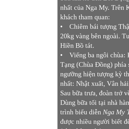
nhất của Nga My. Trên K
khách tham quan:
• Chiêm bái tượng Thậ
20kg vàng bên ngoài. Tư
Hiền Bồ tát.
• Viếng ba ngôi chùa: 
Tạng (Chùa Đồng) phía 
ngưỡng hiện tượng kỳ thú
nhất: Nhật xuất, Vân hả
Sau bữa trưa, đoàn trở 
Dùng bữa tối tại nhà hà
trình biểu diễn
Nga My 
được nhiều người biết đ