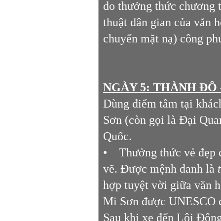
do thưởng thức chương 
thuật dân gian của văn 
chuyển mặt nạ) công phu 
NGÀY 5: THÀNH ĐÔ -
Dùng điểm tâm tại khác
Sơn (còn gọi là Đại Qua
Quốc.
• Thưởng thức vẻ đẹp c
vẽ. Được mệnh danh là
hợp tuyệt vời giữa văn 
Mi Sơn được UNESCO côn
Sau khi xe đến Lôi Động