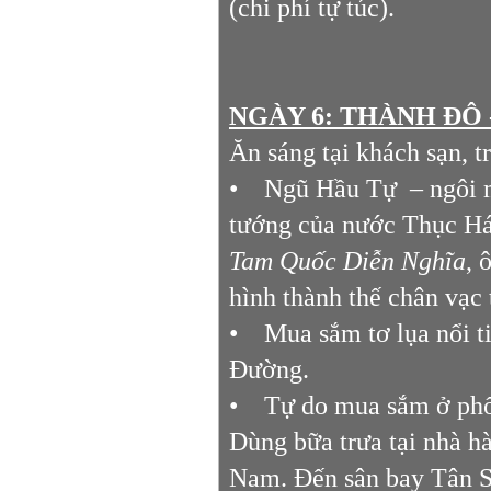
(chi phí tự túc).
NGÀY 6: THÀNH ĐÔ - 
Ăn sáng tại khách sạn, 
• Ngũ Hầu Tự – ngôi mi
tướng của nước Thục Há
Tam Quốc Diễn Nghĩa
, 
hình thành thế chân vạc
• Mua sắm tơ lụa nổi t
Đường.
• Tự do mua sắm ở ph
Dùng bữa trưa tại nhà h
Nam. Đến sân bay Tân Sơ