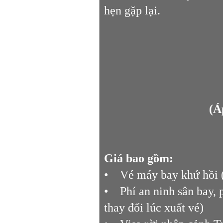
hẹn gặp lại.
(Á
Giá bao gồm:
• Vé máy bay khứ hồi (
• Phí an ninh sân bay, 
thay đổi lúc xuất vé)