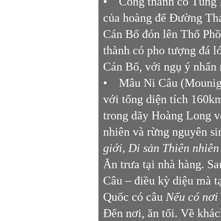
• Cổng thành cổ Tùng P
của hoàng đế Đường Th
Cán Bố đón lên Thổ Phồ
thành có pho tượng đá 
Cán Bố, với ngụ ý nhấn 
• Mâu Ni Câu (Mounigou
với tổng diện tích 160k
trong dãy Hoàng Long vớ
nhiên và rừng nguyên si
giới, Di sản Thiên nhiên
Ăn trưa tại nhà hàng. S
Câu – điều kỳ diệu mà t
Quốc có câu
Nếu có nơi 
Đến nơi, ăn tối. Về khá