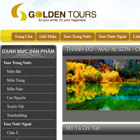
Trang Chủ
Giới Thiệu
Tour Trong Nước
Tour Nước Ngoài
Lịc
THÀNH ĐÔ - MÂU NI SƠN - 
DANH MỤC SẢN PHẨM
Tour Trong Nước
Miền Bắc
Miền Trung
Miền Nam
Cao Nguyên
Xuyên Việt
Teambuilding
Tour Nước Ngoài
Mô Tả Chi Tiết
Châu Á