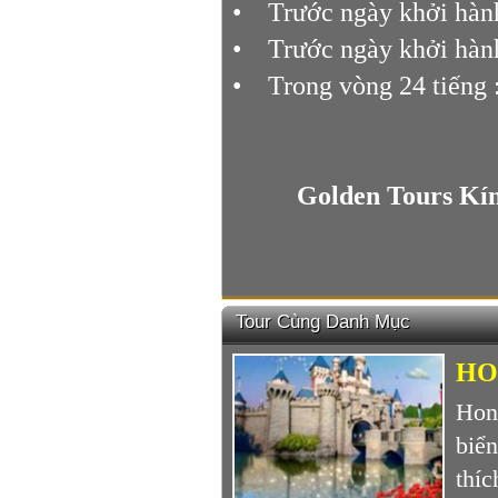
• Trước ngày khởi hành
• Trước ngày khởi hành
• Trong vòng 24 tiếng :
Golden Tours Kí
Tour Cùng Danh Mục
HO
Hon
biể
thí