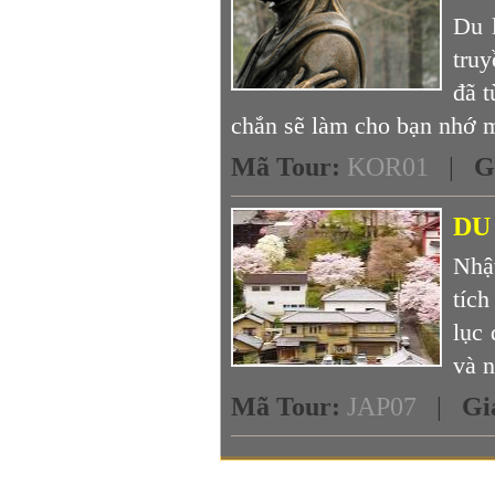
Du 
tru
đã 
chắn sẽ làm cho bạn nhớ m
Mã Tour
:
KOR01
|
G
DU
Nhật
tíc
lục 
và n
Mã Tour
:
JAP07
|
Gi