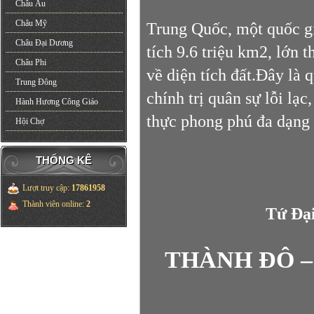
Châu Âu
Châu Mỹ
Trung Quốc, một quốc gi
Châu Đại Dương
tích 9.6 triệu km2, lớn t
Châu Phi
về diện tích đất.Đây là 
Trung Đông
chính trị quân sự lỗi lạc
Hành Hương Công Giáo
thực phong phú đa dạng
Hội Chợ
THỐNG KÊ
Lượt truy cập
:
17861958
Thành viên online
:
2
Tứ Đạ
THÀNH ĐÔ –