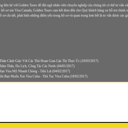
 liên hệ với Golden Tours để đội ngũ nhân viên chuyên nghiệp của chúng tôi có thể tư vấn và h
 hồ sơ xin Visa Canada, Golden Tours cam kết đem đến cho Quý khách hàng sự hỗ trợ chính xác 
ồ sơ chi tiết, phát hiện những điểm yếu trong hồ sơ và quan trọng hơn hết là tư vấn được các 
Thân Cảnh Giác Với Các Thủ Đoạn Gian Lận Thị Thực Úc
(16/03/2017)
Thăm Thân, Du Lịch, Công Tác Các Nước
(04/01/2017)
Hạn Visa Mỹ Nhanh Chóng - Tiện Lợi
(04/02/2017)
ến Bạn Muốn Xin Visa Cuba - Thủ Tục Visa Cuba
(18/02/2017)