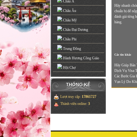
Châu Á
Hãy nhanh chóng
Châu Âu
chuẩn bị để nộp
đánh giá từng h
Châu Mỹ
hàng.
Châu Đại Dương
Châu Phi
Trung Đông
Các tin khác
Hành Hương Công Giáo
Hãy Giúp Bản 
Hội Chợ
Dịch Vụ Visa 
Các Bước Gia 
Vạn Lý Do Khi
THỐNG KÊ
Lượt truy cập
:
17861727
Thành viên online
:
3