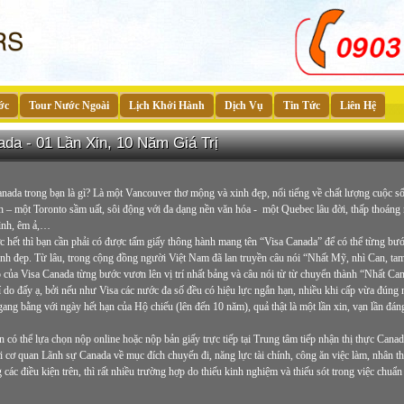
ớc
Tour Nước Ngoài
Lịch Khởi Hành
Dịch Vụ
Tin Tức
Liên Hệ
da - 01 Lần Xin, 10 Năm Giá Trị
nada trong bạn là gì? Là một Vancouver thơ mộng và xinh đẹp, nổi tiếng về chất lượng cuộc 
 – một Toronto sầm uất, sôi động với đa dạng nền văn hóa - một Quebec lâu đời, thấp thoáng
ình, êm ả,…
c hết thì bạn cần phải có được tấm giấy thông hành mang tên “Visa Canada” để có thể từng bướ
nh đẹp. Từ lâu, trong cộng đồng người Việt Nam đã lan truyền câu nói “Nhất Mỹ, nhì Can, t
 của Visa Canada từng bước vươn lên vị trí nhất bảng và câu nói từ từ chuyển thành “Nhất C
lí do đấy ạ, bởi nếu như Visa các nước đa số đều có hiệu lực ngắn hạn, nhiều khi cấp vừa đúng 
gang bằng với ngày hết hạn của Hộ chiếu (lên đến 10 năm), quả thật là một lần xin, vạn lần đá
 có thể lựa chọn nộp online hoặc nộp bản giấy trực tiếp tại Trung tâm tiếp nhận thị thực Cana
 cơ quan Lãnh sự Canada về mục đích chuyến đi, năng lực tài chính, công ăn việc làm, nhân th
các điều kiện trên, thì rất nhiều trường hợp do thiếu kinh nghiệm và thiếu sót trong việc chuẩn 