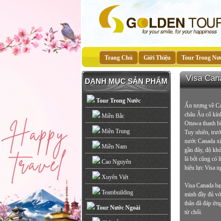
Trang Chủ
Giới Thiệu
Tour Trong Nư
Visa Cana
DANH MỤC SẢN PHẨM
Tour Trong Nước
Ấn tượng về Ca
châu Âu cổ kính
Miền Bắc
Ottawa thanh b
Miền Trung
Tuy nhiên, trướ
nước Canada xi
Miền Nam
gần đây, độ khó
là bởi cũng có 
Cao Nguyên
hiệu lực Visa n
Xuyên Việt
Visa Canada bạn
Teambuilding
minh đầy đủ với
thân đã đáp ứng 
Tour Nước Ngoài
từ chối.