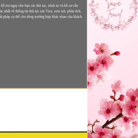
ỗ trợ ngay cho bạn các thủ tục, trình tự và hồ sơ cần
nhất về thông tin thủ tục xin Visa, xem xét, phân tích,
giải pháp cụ thể cho từng trường hợp khác nhau của khách