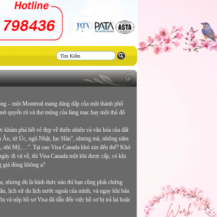
Thiết
kế
website
sống – một Montreal mang dáng dấp của một thành phố
 nét quyến rũ và thơ mộng của làng mạc hay một thủ đô
c khám phá hết vẻ đẹp về thiên nhiên và văn hóa của đất
am Âu, tứ Úc, ngũ Nhật, lục Hàn”, nhưng mà, những năm
an, nhì Mỹ,…”. Tại sao Visa Canada khó xin đến thế? Khó
ngày đi và về, thì Visa Canada một khi được cấp, có khi
ng giá đúng không ạ?
da, nhưng dù là hình thức nào thì bạn cũng phải chứng
ân, lịch sử du lịch nước ngoài của mình, và ngay khi bản
bị và nộp hồ sơ Visa đã dẫn đến việc hồ sơ bị trả lại hoặc