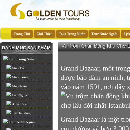
Trang Chủ
Giới Thiệu
Tour Trong Nước
Tour Nước Ngoài
Lịc
Vụ Trộm Chấn Động Khu Chợ Lâ
DANH MỤC SẢN PHẨM
Tour Trong Nước
Grand Bazaar, một trong
Miền Bắc
được bảo đảm an ninh, tr
Miền Trung
vào năm 1591, nơi đây x
Miền Nam
Cao Nguyên
Xuyên Việt
Teambuilding
Grand Bazaar là một tro
Tour Nước Ngoài
con đường và hơn 3.000 