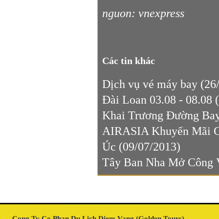
nguon: vnexpress
Các tin khác
Dịch vụ vé máy bay
(26/
Đài Loan 03.08 - 08.08
Khai Trương Đường Ba
AIRASIA Khuyến Mãi Gi
Úc
(09/07/2013)
Tây Ban Nha Mở Công V
Cong Ty Co Phan Du Lich Diem Vang (Golden Tours)