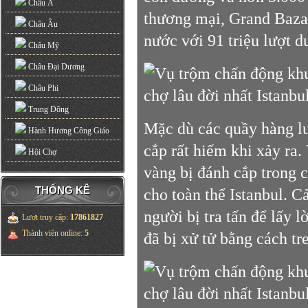
Châu Á
thương mại, Grand Bazaa
Châu Âu
nước với 91 triệu lượt 
Châu Mỹ
Châu Đại Dương
Châu Phi
Trung Đông
Mặc dù các quầy hàng lu
Hành Hương Công Giáo
cắp rất hiếm khi xảy ra
Hội Chợ
vàng bị đánh cắp trong 
THỐNG KÊ
cho toàn thể Istanbul. C
người bị tra tấn để lấy 
Lượt truy cập
:
17861827
Thành viên online
:
5
đã bị xử tử bằng cách tr