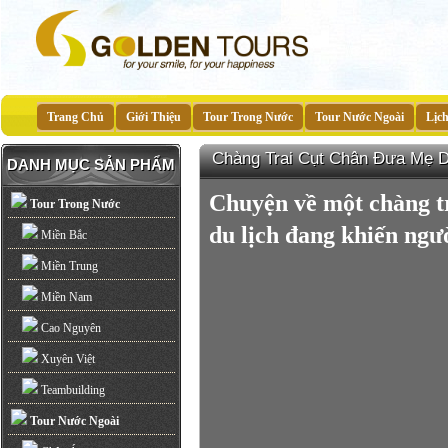
Trang Chủ
Giới Thiệu
Tour Trong Nước
Tour Nước Ngoài
Lịc
Chàng Trai Cụt Chân Đưa Mẹ D
DANH MỤC SẢN PHẨM
Chuyện về một chàng tr
Tour Trong Nước
du lịch đang khiến ng
Miền Bắc
Miền Trung
Miền Nam
Cao Nguyên
Xuyên Việt
Teambuilding
Tour Nước Ngoài