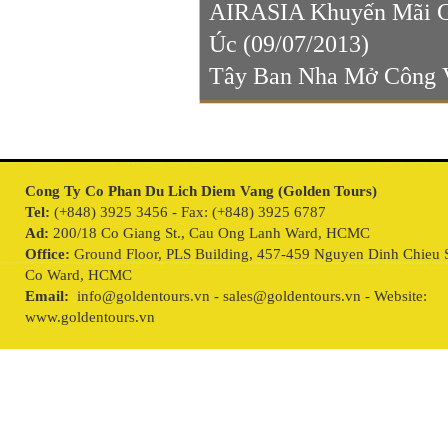
AIRASIA Khuyến Mãi Gi
Úc
(09/07/2013)
Tây Ban Nha Mở Công V
Cong Ty Co Phan Du Lich Diem Vang (Golden Tours)
Tel:
(+848) 3925 3456 - Fax: (+848) 3925 6787
Ad:
200/18 Co Giang St., Cau Ong Lanh Ward, HCMC
Office:
Ground Floor, PLS Building, 457-459 Nguyen Dinh Chieu S
Co Ward, HCMC
Email:
info@goldentours.vn - sales@goldentours.vn - Website:
www.goldentours.vn