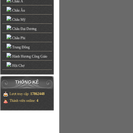
Châu Á
Châu Âu
Châu Mỹ
Châu Đại Dương
Châu Phi
Trung Đông
Hành Hương Công Giáo
Hội Chợ
THỐNG KÊ
Lượt truy cập
:
17862448
Thành viên online
:
4