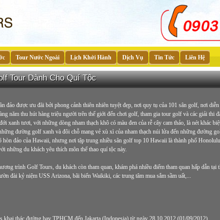
ớc
Tour Nước Ngoài
Lịch Khởi Hành
Dịch Vụ
Tin Tức
Liên Hệ
olf Tour Dành Cho Quí Tộc
n đảo được ưu đãi bởi phong cảnh thiên nhiên tuyệt đẹp, nơi quy tụ của 101 sân golf, nơi diễn ra
ng năm thu hút hàng triệu người trên thế giới đến chơi golf, tham gia tour golf và các giải th
đới xanh tươi, với những dòng nham thạch khô có màu đen của rễ cây cam thảo, là nét khác biệt
 những đường golf xanh và đôi chỗ mang vẻ xù xì của nham thạch núi lửa đến những đường golf 
 6 hòn đảo của Hawaii, nhưng nơi tập trung nhiều sân golf top 10 Hawaii là thành phố Honolu
với những du khách yêu thích môn thể thao quí tộc này.
chương trình Golf Tours, du khách còn tham quan, khám phá nhiều điểm tham quan hấp dẫn tại
 vườn đài kỷ niệm USS Arizona, bãi biển Waikiki, các trung tâm mua sắm sầm uất,...
es khai thác đường bay TPHCM đến Jakarta (Indonesia) từ ngày 28.10.2012
(01/09/2012)