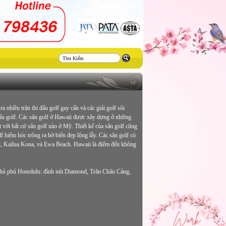
Thiết
kế
website
 nhiều trận thi đấu golf gay cấn và các giải golf sôi
i đấu golf. Các sân golf ở Hawaii được xây dựng ở những
 với bất cứ sân golf nào ở Mỹ. Thiết kế của sân golf cũng
hiểm hóc trông ra bờ biển đẹp lộng lẫy. Các sân golf có
lu, Kailua Kona, và Ewa Beach. Hawaii là điểm đến không
 thủ phủ Honolulu: đỉnh núi Diamond, Trân Châu Cảng,