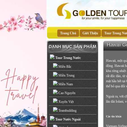
Trang Chủ
Giới Thiệu
Tour Trong Nư
Hawaii G
DANH MỤC SẢN PHẨM
Tour Trong Nước
Hawaii, một quầ
động. Hawaii hà
Miền Bắc
khu rừng nhiệt 
Miền Trung
rất độc đáo, từ
mặt hầu hết tại
Miền Nam
thể bỏ qua đối 
Cao Nguyên
Ngoài ra, với 
lâu đài Iolani,
Xuyên Việt
Teambuilding
Các tin khác
Tour Nước Ngoài
Vietnam Airlin