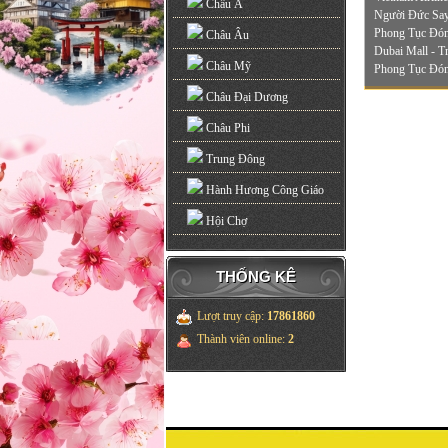
Châu Á
Người Đức Say
Phong Tục Đón
Châu Âu
Dubai Mall - 
Châu Mỹ
Phong Tục Đón
Châu Đại Dương
Châu Phi
Trung Đông
Hành Hương Công Giáo
Hội Chợ
THỐNG KÊ
Lượt truy cập
:
17861860
Thành viên online
:
2