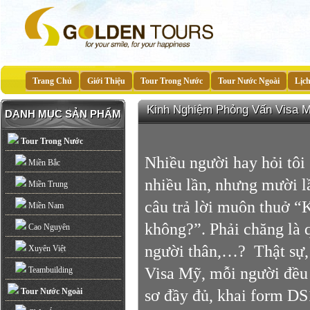
Trang Chủ
Giới Thiệu
Tour Trong Nước
Tour Nước Ngoài
Lịc
Kinh Nghiệm Phỏng Vấn Visa 
DANH MỤC SẢN PHẨM
Tour Trong Nước
Nhiều người hay hỏi tôi
Miền Bắc
nhiều lần, nhưng mười lầ
Miền Trung
câu trả lời muôn thuở “K
Miền Nam
không?”. Phải chăng là 
Cao Nguyên
người thân,…? Thật sự, 
Xuyên Việt
Visa Mỹ, mỗi người đều p
Teambuilding
Tour Nước Ngoài
sơ đầy đủ, khai form DS