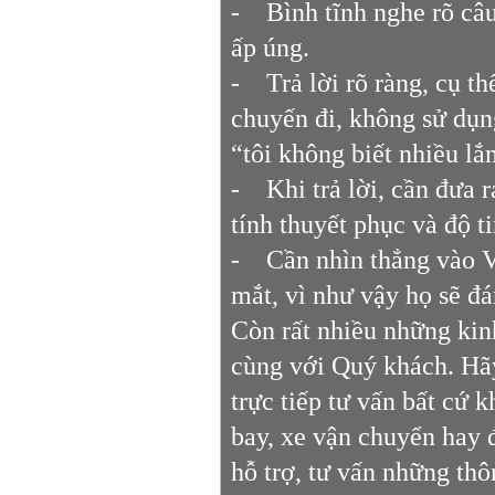
- Bình tĩnh nghe rõ câu 
ấp úng.
- Trả lời rõ ràng, cụ th
chuyến đi, không sử dụn
“tôi không biết nhiều 
- Khi trả lời, cần đưa r
tính thuyết phục và độ t
- Cần nhìn thẳng vào Vi
mắt, vì như vậy họ sẽ đá
Còn rất nhiều những ki
cùng với Quý khách. Hãy 
trực tiếp tư vấn bất cứ
bay, xe vận chuyển hay 
hỗ trợ, tư vấn những thô