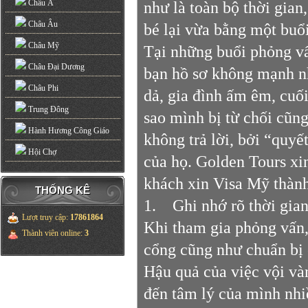
Châu Á
như là toàn bộ thời gian
Châu Âu
bé lại vừa bằng một buổ
Châu Mỹ
Tại những buổi phỏng vấ
Châu Đại Dương
bạn hồ sơ không mạnh nh
Châu Phi
dả, gia đình ấm êm, cuố
Trung Đông
sao mình bị từ chối cũn
Hành Hương Công Giáo
không trả lời, bởi “quyế
Hội Chợ
của họ. Golden Tours xi
khách xin Visa Mỹ thành
THỐNG KÊ
1. Ghi nhớ rõ thời gian
Lượt truy cập
:
17861864
Khi tham gia phỏng vấn
Thành viên online
:
3
cổng cũng như chuẩn bị c
Hậu quả của việc vội vàn
đến tâm lý của mình nhi