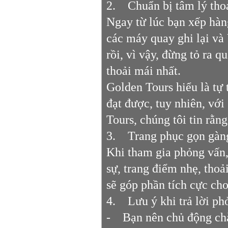
2. Chuẩn bị tâm lý thoải
Ngay từ lúc bạn xếp hàn
các máy quay ghi lại và
rồi, vì vậy, đừng tỏ ra 
thoải mái nhất.
Golden Tours hiểu là tự
đạt được, tuy nhiên, với
Tours, chúng tôi tin rằng
3. Trang phục gọn gàng,
Khi tham gia phỏng vấn,
sự, trang điểm nhẹ, tho
sẽ góp phần tích cực ch
4. Lưu ý khi trả lời ph
- Bạn nên chủ động chà