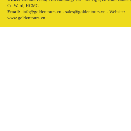
Co Ward, HCMC
Email:
info@goldentours.vn - sales@goldentours.vn - Website:
www.goldentours.vn