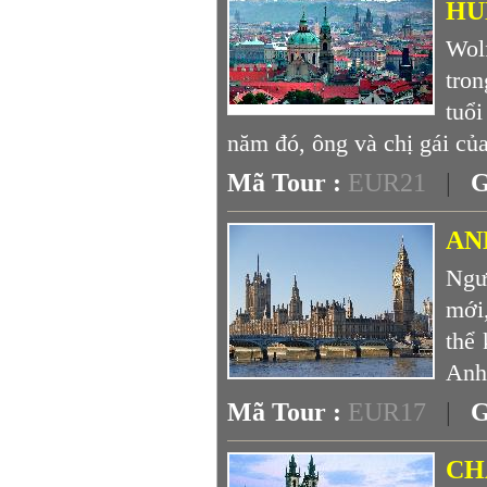
HU
Wol
tro
tuổ
năm đó, ông và chị gái củ
Mã Tour :
EUR21
|
G
AN
Ngườ
mới
thể 
Anh,
Mã Tour :
EUR17
|
G
CH