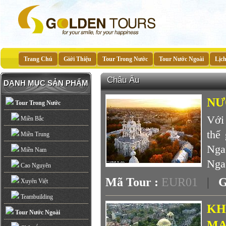
Trang Chủ
Giới Thiệu
Tour Trong Nước
Tour Nước Ngoài
Lịc
Châu Âu
DANH MỤC SẢN PHẨM
NƯ
Tour Trong Nước
Với 
Miền Bắc
thế 
Miền Trung
Nga 
Miền Nam
Nga 
Cao Nguyên
Mã Tour :
EUR01
|
G
Xuyên Việt
Teambuilding
KH
Tour Nước Ngoài
MA