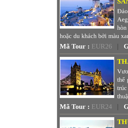
SA
Đảo
Aeg
hòn
hoặc du khách bởi màu xan
Mã Tour :
EUR26
|
G
TH
Vươn
thế 
trú
thuậ
Mã Tour :
EUR24
|
G
THỤ