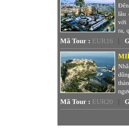
Đến
lâu
với 
ra, 
Mã Tour :
EUR16
|
G
MI
Nhắ
dũn
thà
ngườ
Mã Tour :
EUR20
|
G