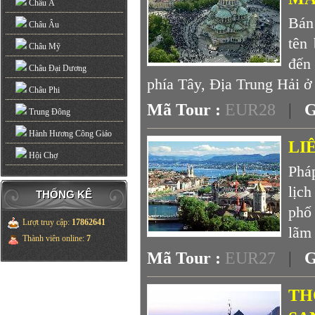
Châu Á
Bán
Châu Âu
tên
Châu Mỹ
đến
Châu Đại Dương
phía Tây, Địa Trung Hải ở
Châu Phi
Mã Tour :
EUR28
|
G
Trung Đông
Hành Hương Công Giáo
LI
Hội Chợ
Phá
lịc
THỐNG KÊ
phố
Lượt truy cập
:
17862641
lãm 
Thành viên online
:
7
Mã Tour :
EUR27
|
G
TH