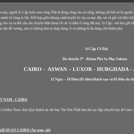
 nay, người Ai Cập luôn xem sông Nile là dòng sông của sự sống, không chỉ bởi nó là nguồn
n minh vô cùng to lớn. Kết hợp giữa khung cảnh huyền bí của sa mạc đầy cát và gió với điều ki
cho sự ra đời của câu chuyện thần thoại về các vị thần ở vùng đất này. Ai Cập - nơi lưu giữ nhi
ác bậc đế vương, nơi có những kim tự tháp hùng vĩ và những bí ẩn đang chờ khám phá.
Ai Cập Cổ Đại
Du thuyền 5* - Khám Phá Sa Mạc Sahara
CAIRO - ASWAN – LUXOR - HURGHADA -
11 Ngày – 10 Đêm (05 đêm khách sạn và 03 đêm du t
ỆT NAM - CAIRO
 Golden Tours đón Quý khách tại sân bay Tân Sơn Nhất làm thủ tục đáp chuyến bay đi Cairo -
M QUAN CAIRO (Ăn trưa, tối)