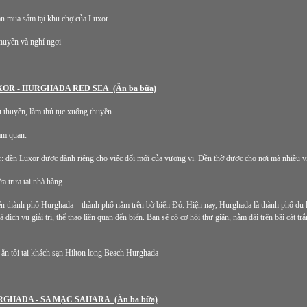
n mua sắm tại khu chợ của Luxor
thuyền và nghỉ ngơi
XOR - HURGHADA RED SEA (Ăn ba bữa)
 thuyền, làm thủ tục xuống thuyền.
am quan:
 đền Luxor được dành riêng cho việc đổi mới của vương vị. Đền thờ được cho nơi mà nhiều 
a trưa tại nhà hàng
 thành phố Hurghada – thành phố nằm trên bờ biển Đỏ. Hiện nay, Hurghada là thành phố du lịch
à dịch vụ giải trí, thể thao liên quan đến biển. Bạn sẽ có cơ hội thư giãn, nằm dài trên bãi cát 
ăn tối tại khách sạn Hilton long Beach Hurghada
RGHADA - SA MẠC SAHARA (Ăn ba bữa)