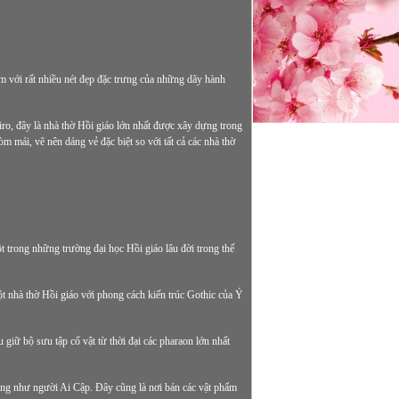
êm với rất nhiều nét đẹp đặc trưng của những dãy hành
o, đây là nhà thờ Hồi giáo lớn nhất được xây dựng trong
 mái, vẽ nên dáng vẻ đặc biệt so với tất cả các nhà thờ
t trong những trường đại học Hồi giáo lâu đời trong thế
t nhà thờ Hồi giáo với phong cách kiến trúc Gothic của Ý
 giữ bộ sưu tập cổ vật từ thời đại các pharaon lớn nhất
ũng như người Ai Cập. Đây cũng là nơi bán các vật phẩm