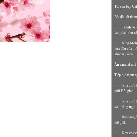
Tới sân bay Cai
Bắt đầu đi tha
•
Thành Sala
lang dài, khu c
•
King Moham
nửa đầu của thế
khác ở Cairo.
Ăn trưa tại nh
Tiếp tục tham q
•
Nhà thờ Hồ
giới Hồi giáo.
•
Nhà thờ Hồ
và những ngọn 
•
Bảo tàng A
thế giới.
•
Khu chợ cổ