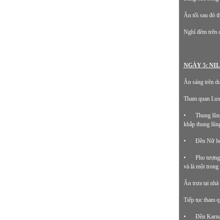
Ăn tối sau đó t
Nghỉ đêm trên 
NGÀY 5: NIL
Ăn sáng trên d
Tham quan Luxo
•
Thung lũng
khắp thung lũn
•
Đền Nữ hoà
•
Pho tượng
và là một trong
Ăn trưa tại nh
Tiếp tục tham q
•
Đền Karnak