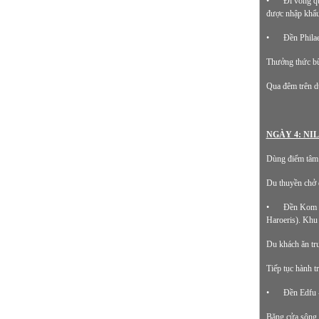
•
Đi vòng q
được nhập khẩu
•
Đền Philae
Thưởng thức bữ
Qua đêm trên d
NGÀY 4: NIL
Dùng điểm tâm 
Du thuyền chở
•
Đền Kom Om
Haroeris). Khu 
Du khách ăn tr
Tiếp tục hành t
•
Đền Edfu -
Băng cửa sông 