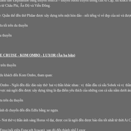
uanh đảo Elephantine bằng thuyền felucca – thuyền buồm truyền thống của Ai Cập, du khách 
 từ Châu Phi, Ấn Độ và Viễn Đông.
: Quần thể đền thờ Philae được xây dựng trên một hòn đảo - nổi tiếng vì vẻ đẹp của nó và đư
a tối trên du thuyền
u thuyền
E CRUISE - KOM OMBO - LUXOR (Ăn ba bữa)
trên thuyền
 du khách đến Kom Ombo, tham quan:
bo - Ngôi đền độc đáo này thờ hai vị thần khác nhau : vị thần đầu cá sấu Sobek và vị thần
vực mà ngôi đền được xây dựng từng là địa điểm yêu thích của những con cá sấu nằm dưới ánh
ưa trên du thuyền
rình di chuyển đến đền Edfu bằng xe ngựa.
 Nơi thờ vị thần ánh sáng Horus vĩ đại, được coi là ngôi đền được bảo tồn tốt nhất từ thời Ai C
Ensa (nối giữa Esna với Aswan), sau đó đến thành phố Luxor