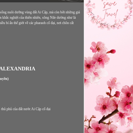
 sống nuôi dưỡng vùng đất Ai Cập, mà còn bởi những giá
ện khắc nghiệt của thiên nhiên, sông Nile dường như là
ều bí ẩn thế giới về các pharaoh cổ đại, nơi chôn cất
 ALEXANDRIA
huyền)
 thủ phủ của đất nước Ai Cập cổ đại