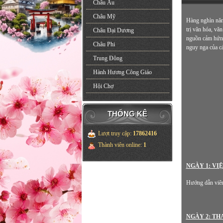
Châu Âu
Châu Mỹ
Hàng nghìn năm
trị văn hóa, vă
Châu Đại Dương
nguồn cảm hứng 
Châu Phi
nguy nga của c
Trung Đông
Hành Hương Công Giáo
Hội Chợ
THỐNG KÊ
Lượt truy cập
:
17862416
Thành viên online
:
1
NGÀY 1: VI
Hướng dẫn viên
NGÀY 2: THA