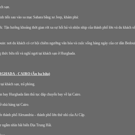
ch sạn.
ình tiến sau vào sa mạc Sahara bằng xe Jeep, khám phá:
k: Tận hưởng khoảng thời gian rời xa sự hối hả và nhộn nhịp của thành phố lớn và du khách s
uin: nơi du khách có cơ hội chiêm ngưỡng văn hóa và cuộc sống hàng ngày của cư dân Bedoui
thức bữa tối và nghỉ ngơi tại khách sạn ở Hurghada.
GHADA - CAIRO (Ăn ba bữa)
ại khách sạn, trả phòng.
n bay Hurghada làm thủ tục đáp chuyến bay về lại Cairo.
 nhà hàng tại Cairo.
 thành phố Alexandria – thành phố lớn thứ nhì của Ai Cập.
 ngắm nhìn bãi biển Địa Trung Hải.