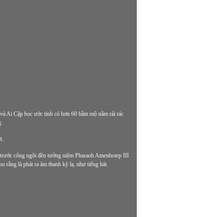
c và Ai Cập học ước tính có hơn 60 hầm mộ nằm rải rác
.
i.
trước cổng ngôi đền tưởng niệm Pharaoh Amenhotep III
 rằng là phát ra âm thanh kỳ lạ, như tiếng hát.