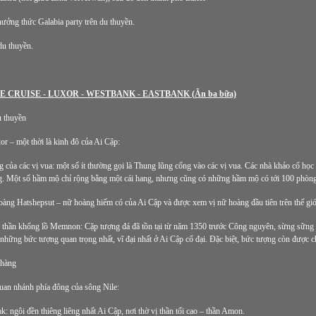
hưởng thức Galabia party trên du thuyền.
du thuyền.
E CRUISE - LUXOR - WESTBANK - EASTBANK (Ăn ba bữa)
u thuyền
r – một thời là kinh đô của Ai Cập:
 của các vị vua: một số ít thường gọi là Thung lũng cổng vào các vị vua. Các nhà khảo cổ họ
g. Một số hầm mộ chỉ rộng bằng một cái hang, nhưng cũng có những hầm mộ có tới 100 phòng
ng Hatshepsut – nữ hoàng hiếm có của Ai Cập và được xem vị nữ hoàng đầu tiên trên thế giớ
 thần khổng lồ Memnon: Cặp tượng đá đã tồn tại từ năm 1350 trước Công nguyên, sừng sững 
 những bức tượng quan trọng nhất, vĩ đại nhất ở Ai Cập cổ đại. Đặc biệt, bức tượng còn được cho
à hàng
uan nhánh phía đông của sông Nile:
: ngôi đền thiêng liêng nhất Ai Cập, nơi thờ vị thần tối cao – thần Amon.