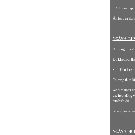
Tự do tham qua
Ăn tối trên du 
NGÀY 6: LU
Ăn sáng trên du
Du khách đi th
•
Đền Luxor:
Thưởng thức bữ
Xe đưa đoàn đến
các hoạt động v
của biển đỏ.
Nhận phòng và 
NGÀY 7: HU