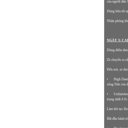
của người dân A
Dùng bữa tối tạ
Nhận phòng khá
NGÀY 3: CAI
Dùng điểm tâm t
Di chuyển ra s
Đến nơi, xe đư
•
High Dam -
sông Nile còn đ
•
Unfinished
trọng nhất ở Ai
Làm thủ tục lên
Bắt đầu hành tr