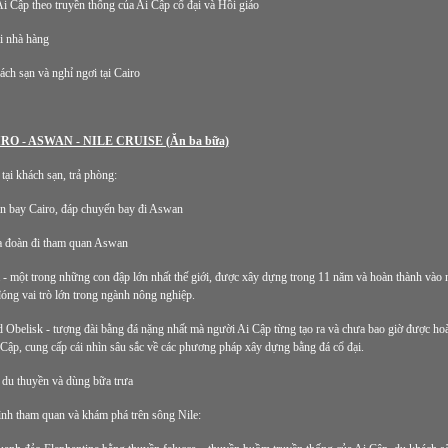
i Cập theo truyền thống của Ai Cập cổ đại và Hồi giáo
i nhà hàng
ch sạn và nghỉ ngơi tại Cairo
RO - ASWAN - NILE CRUISE (Ăn ba bữa)
ại khách sạn, trả phòng:
ân bay Cairo, đáp chuyến bay đi Aswan
a đoàn đi tham quan Aswan
 một trong những con đập lớn nhất thế giới, được xây dựng trong 11 năm và hoàn thành vào 
óng vai trò lớn trong ngành nông nghiệp.
 Obelisk - tượng đài bằng đá nặng nhất mà người Ai Cập từng tạo ra và chưa bao giờ được ho
 Cập, cung cấp cái nhìn sâu sắc về các phương pháp xây dựng bằng đá cổ đại.
 du thuyền và dùng bữa trưa
ình tham quan và khám phá trên sông Nile: