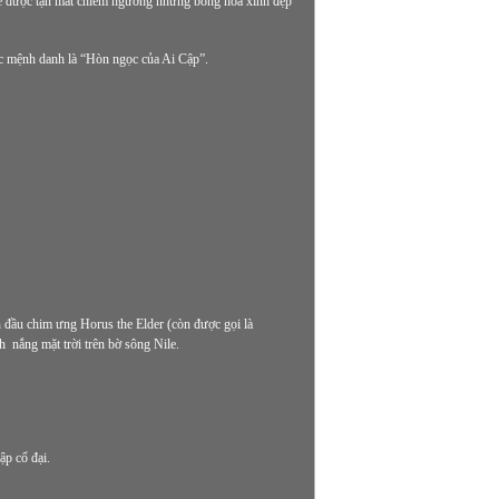
sẽ được tận mắt chiêm ngưỡng những bông hoa xinh đẹp
ợc mệnh danh là “Hòn ngọc của Ai Cập”.
 đầu chim ưng Horus the Elder (còn được gọi là
 nắng mặt trời trên bờ sông Nile.
ập cổ đại.