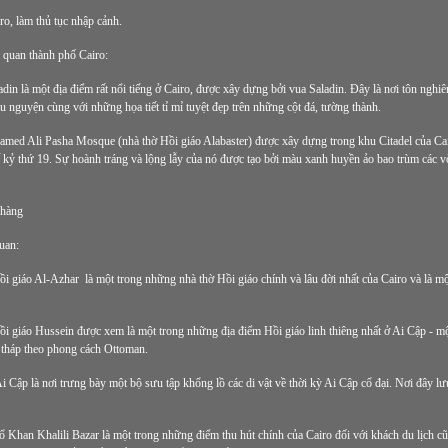
ro, làm thủ tục nhập cảnh.
m quan thành phố Cairo:
din là một địa điểm rất nổi tiếng ở Cairo, được xây dựng bởi vua Saladin. Đây là nơi tôn nghi
ầu nguyện cùng với những họa tiết tỉ mỉ tuyệt đẹp trên những cột đá, tường thành.
ed Ali Pasha Mosque (nhà thờ Hồi giáo Alabaster) được xây dựng trong khu Citadel của Cair
 kỷ thứ 19. Sự hoành tráng và lộng lẫy của nó được tạo bởi màu xanh huyền ảo bao trùm các vòm
à hàng
uan:
i giáo Al-Azhar là một trong những nhà thờ Hồi giáo chính và lâu đời nhất của Cairo và là mộ
i giáo Hussein được xem là một trong những địa điểm Hồi giáo linh thiêng nhất ở Ai Cập - mộ
tháp theo phong cách Ottoman.
i Cập là nơi trưng bày một bộ sưu tập khổng lồ các di vật về thời kỳ Ai Cập cổ đại. Nơi đây lưu
 Khan Khalili Bazar là một trong những điểm thu hút chính của Cairo đối với khách du lịch c