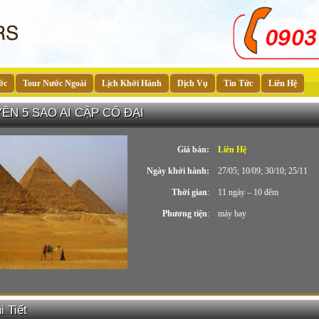
ớc
Tour Nước Ngoài
Lịch Khởi Hành
Dịch Vụ
Tin Tức
Liên Hệ
ỀN 5 SAO AI CẬP CỔ ĐẠI
Giá bán:
Liên Hệ
Ngày khởi hành:
27/05; 10/09; 30/10; 25/11
Thời gian
:
11 ngày – 10 đêm
Phương tiện
:
máy bay
 Tiết