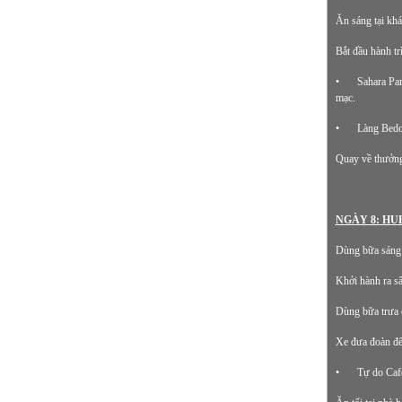
Ăn sáng tại khá
Bắt đầu hành tr
•
Sahara Par
mạc.
•
Làng Bedo
Quay về thưởng 
NGÀY 8: HUR
Dùng bữa sáng t
Khởi hành ra sâ
Dùng bữa trưa ở
Xe đưa đoàn đến
•
Tự do Cafe