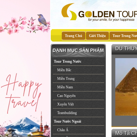
Trang Chủ
Giới Thiệu
Tour Trong Nư
DU THUY
DANH MỤC SẢN PHẨM
Tour Trong Nước
Miền Bắc
Miền Trung
Miền Nam
Cao Nguyên
Xuyên Việt
Teambuilding
Tour Nước Ngoài
Châu Á
Mô Tả Chi