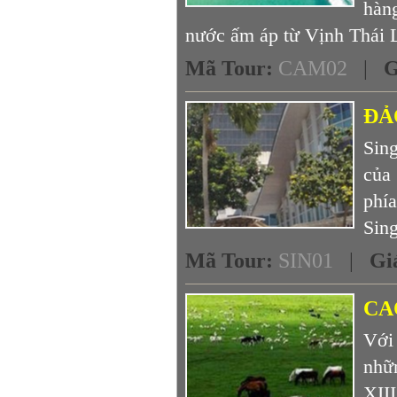
hàn
nước ấm áp từ Vịnh Thái L
Mã Tour
:
CAM02
|
G
ĐẢ
Sin
của
phí
Sing
Mã Tour
:
SIN01
|
Gi
CA
Với
nhữ
XII