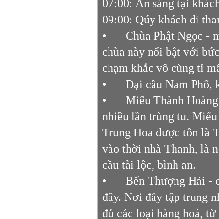
07:00: Ăn sáng tại khác
09:00: Qúy khách đi t
•
Chùa Phật Ngọc - m
chùa này nổi bật với bứ
chạm khắc vô cùng tỉ mẩ
•
Đại cầu Nam Phố, 
•
Miếu Thành Hoàng đ
nhiều lần trùng tu. Miếu
Trung Hoa được tôn là 
vào thời nhà Thanh, là 
cầu tài lộc, bình an.
•
Bến Thượng Hải - c
đây. Nơi đây tập trung 
đủ các loại hàng hoá, t