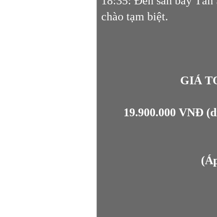
18:35: Đến sân bay Tân 
chào tạm biệt.
GIÁ TO
19.900.000 VNĐ (d
(Áp