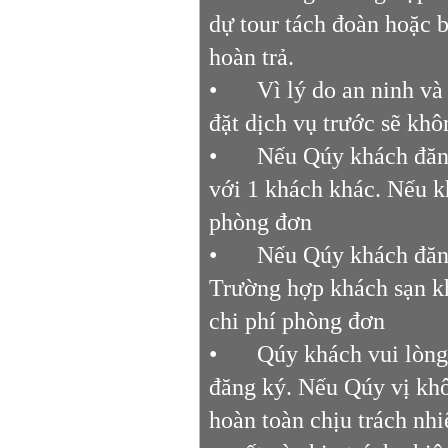
dự tour tách đoàn hoặc b
hoàn trả.
•
Vì lý do an ninh và
đặt dịch vụ trước sẽ khô
•
Nếu Qúy khách đăng
với 1 khách khác. Nếu k
phòng đơn
•
Nếu Qúy khách đăng
Trường hợp khách sạn k
chi phí phòng đơn
•
Qúy khách vui lòng
đăng ký. Nếu Qúy vị khô
hoàn toàn chịu trách nh