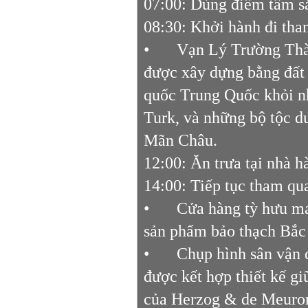
07:00: Dùng điểm tâm sá
08:30: Khởi hành đi th
•
Vạn Lý Trường Thàn
được xây dựng bằng đất 
quốc Trung Quốc khỏi n
Turk, và những bộ tộc 
Mãn Châu.
12:00: Ăn trưa tại nhà 
14:00: Tiếp tục tham qu
•
Cửa hàng tỳ hưu m
sản phẩm bảo thạch Bắ
•
Chụp hình sân vận
được kết hợp thiết kế g
của Herzog & de Meuron,