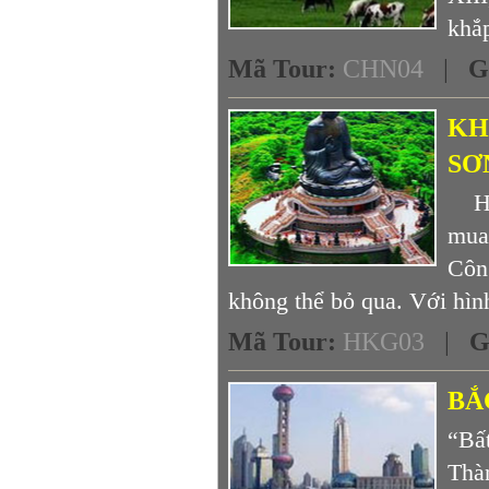
khắp
Mã Tour
:
CHN04
|
G
KH
SƠ
Hon
mua 
Côn
không thể bỏ qua. Với hình
Mã Tour
:
HKG03
|
G
BẮ
“Bấ
Thà