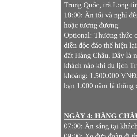
Trung Quốc, trà Long tỉ
18:00: Ăn tối và nghỉ đ
hoặc tương đương.
Optional: Thưởng thức 
diễn độc đáo thể hiện lạ
đất Hàng Châu. Đâу là m
khách nào khi du lịch T
khoảng: 1.500.000 VNĐ/ 1
bạn 1.000 năm là thông 
NGÀY 4: HÀNG CHÂU 
07:00: Ăn sáng tại khác
09:00: Xe đưa đoàn đi