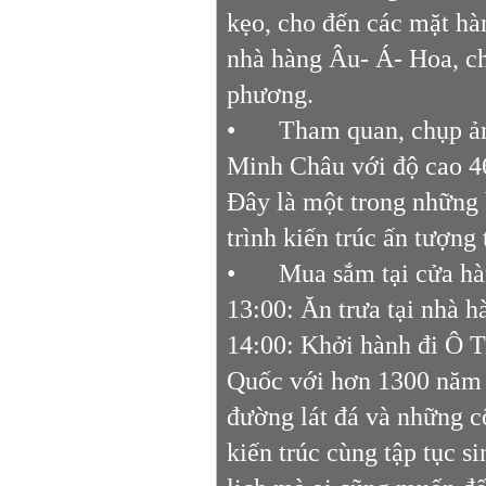
kẹo, cho đến các mặt hà
nhà hàng Âu- Á- Hoa, ch
phương.
•
Tham quan, chụp ả
Minh Châu với độ cao 46
Đây là một trong những 
trình kiến trúc ấn tượn
•
Mua sắm tại cửa hà
13:00: Ăn trưa tại nhà 
14:00: Khởi hành đi Ô Tr
Quốc với hơn 1300 năm l
đường lát đá và những c
kiến trúc cùng tập tục 