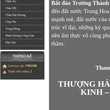
Châu Âu
Bất đáo Trường Thành
Châu Mỹ
đến đất nước Trung Hoa 
Châu Đại Dương
mạnh mẽ, đất nước của 
Châu Phi
trúc vĩ đại, những kỳ qu
Trung Đông
nền ẩm thực vô cùng pho
Hành Hương Công Giáo
thăm.
Hội Chợ
THỐNG KÊ
Lượt truy cập
:
17862408
Tham
Thành viên online
:
2
THƯỢNG HẢI
KINH 