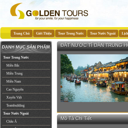
Trang Chủ
Giới Thiệu
Tour Trong Nước
Tour Nước Ngoài
Lịc
ĐẤT NƯỚC TỈ DÂN TRUNG HOA (
DANH MỤC SẢN PHẨM
Tour Trong Nước
Miền Bắc
Miền Trung
Miền Nam
Cao Nguyên
Xuyên Việt
Teambuilding
Tour Nước Ngoài
Mô Tả Chi Tiết
Châu Á