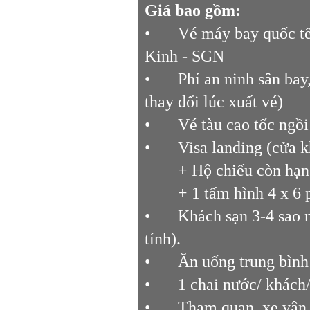
Giá bao gồm:
•
Vé máy bay quốc tế
Kinh - SGN
•
Phí an ninh sân bay
thay đổi lúc xuất vé)
•
Vé tàu cao tốc ngồ
•
Visa landing (cửa 
+ Hộ chiếu còn hạn tr
+ 1 tấm hình 4 x 6 ph
•
Khách sạn 3-4 sao 
tính).
•
Ăn uống trung bình
•
1 chai nước/ khác
•
Tham quan, xe vận 