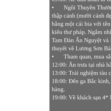
•
Ngồi Thuyền Thưởn
thập cảnh (mười cảnh đ
bằng một cái bia với tê
kiểu thư pháp. Ngắm nh
Tam Đàn Ấn Nguyệt và H
thuyết về Lương Sơn B
•
Tham quan, mua sắm
12:00: Ăn trưa tại nhà 
13:00: Trải nghiệm tàu 
18:00: Đến ga Bắc kinh,
hàng.
19:00: Về khách sạn 4*