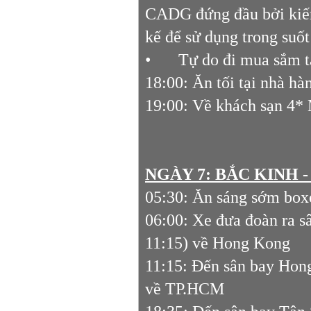
CADG đứng đầu bởi kiến
kế để sử dụng trong suố
•
Tự do đi mua sắm t
18:00: Ăn tối tại nhà h
19:00: Về khách sạn 4*
NGÀY 7: BẮC KINH -
05:30: Ăn sáng sớm box
06:00: Xe đưa đoàn ra s
11:15) về Hong Kong
11:15: Đến sân bay Hon
về TP.HCM