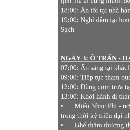
lịch mà ai cũng muốn đ
18:00: Ăn tối tại nhà hà
19:00: Nghỉ đêm tại ho
Sạch
NGÀY 3: Ô TRẤN - H
07:00: Ăn sáng tại khác
09:00: Tiếp tục tham q
12:00: Dùng cơm trưa t
13:00: Khởi hành đi th
•
Miếu Nhạc Phi - nơ
trong thời kỳ triều đại 
•
Ghé thăm thưởng th