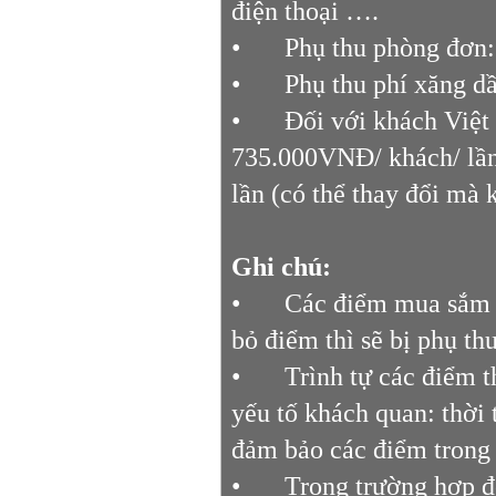
điện thoại ….
•
Phụ thu phòng đơn
•
Phụ thu phí xăng dầ
•
Đối với khách Việt
735.000VNĐ/ khách/ lần,
lần (có thể thay đổi mà 
Ghi chú:
•
Các điểm mua sắm t
bỏ điểm thì sẽ bị phụ th
•
Trình tự các điểm t
yếu tố khách quan: thời 
đảm bảo các điểm trong
•
Trong trường hợp đ