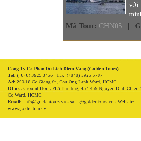
với
min
Mã Tour
:
CHN05
|
G
Cong Ty Co Phan Du Lich Diem Vang (Golden Tours)
Tel:
(+848) 3925 3456 - Fax: (+848) 3925 6787
Ad:
200/18 Co Giang St., Cau Ong Lanh Ward, HCMC
Office:
Ground Floor, PLS Building, 457-459 Nguyen Dinh Chieu S
Co Ward, HCMC
Email:
info@goldentours.vn - sales@goldentours.vn - Website:
www.goldentours.vn