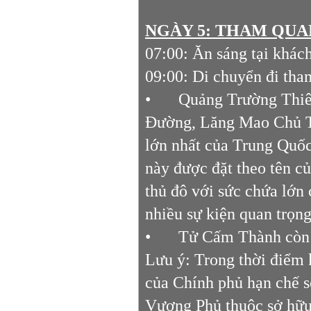
NGÀY 5: THAM QUAN
07:00: Ăn sáng tại khác
09:00: Di chuyển đi th
•
Quảng Trường Thiên
Đường, Lăng Mao Chủ Tị
lớn nhất của Trung Quốc
này được đặt theo tên c
thủ đô với sức chứa lớn 
nhiều sự kiện quan trọn
•
Tử Cấm Thành còn g
Lưu ý: Trong thời điểm
của Chính phủ hạn chế 
Vương Phủ thuộc sở hữu