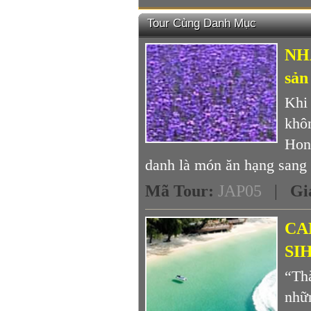
Tour Cùng Danh Mục
NH
sản
Khi
khô
Hon
danh là món ăn hạng sang d
Mã Tour
:
JAP05
|
Gi
CA
SI
“Th
nhữ