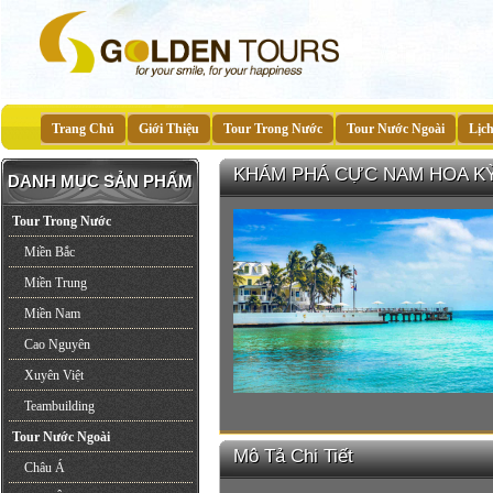
Trang Chủ
Giới Thiệu
Tour Trong Nước
Tour Nước Ngoài
Lịc
KHÁM PHÁ CỰC NAM HOA KỲ (Mi
DANH MỤC SẢN PHẨM
Tour Trong Nước
Miền Bắc
Miền Trung
Miền Nam
Cao Nguyên
Xuyên Việt
Teambuilding
Tour Nước Ngoài
Mô Tả Chi Tiết
Châu Á