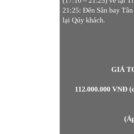
(17:10 – 21:25) về lại 
21:25: Đến Sân bay Tân 
lại Qúy khách.
GIÁ TO
112.000.000 VNĐ (d
(Áp