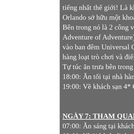
tiếng nhất thế giới! Là 
Orlando sở hữu một khoả
Bên trong nó là 2 công v
Adventure of Adventure)
vào ban đêm Universal C
hàng loạt trò chơi và đ
Tự túc ăn trưa bên tron
18:00: Ăn tối tại nhà hà
19:00: Về khách sạn 4*
NGÀY 7: THAM QUAN
07:00: Ăn sáng tại khác