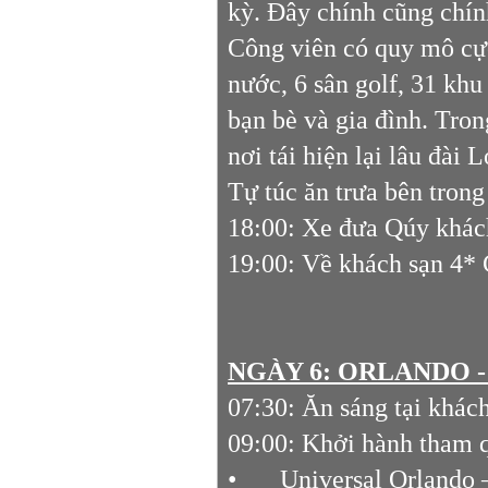
kỳ. Đây chính cũng chính 
Công viên có quy mô cực 
nước, 6 sân golf, 31 kh
bạn bè và gia đình. Tron
nơi tái hiện lại lâu đài 
Tự túc ăn trưa bên tron
18:00: Xe đưa Qúy khách
19:00: Về khách sạn 4*
NGÀY 6: ORLANDO - 
07:30: Ăn sáng tại khác
09:00: Khởi hành tham q
•
Universal Orlando –