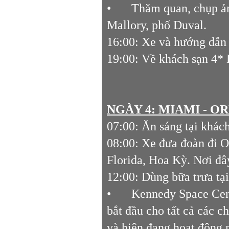
•
Thăm quan, chụp ả
Mallory, phố Duval.
16:00: Xe và hướng dẫn v
19:00: Về khách sạn 4*
NGÀY 4: MIAMI - OR
07:00: Ăn sáng tại khách
08:00: Xe đưa đoàn đi O
Florida, Hoa Kỳ. Nơi đây
12:00: Dùng bữa trưa tạ
•
Kennedy Space Cent
bắt đầu cho tất cả các 
và hiện đang hoạt động 