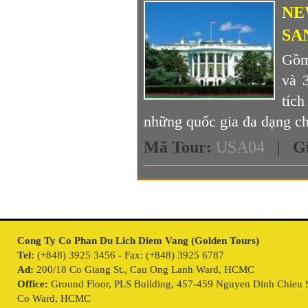
NE
SA
Gồm 
và 
tíc
những quốc gia đa dạng chủ
Mã Tour
:
USA04
|
G
Cong Ty Co Phan Du Lich Diem Vang (Golden Tours)
Tel:
(+848) 3925 3456 - Fax: (+848) 3925 6787
Ad:
200/18 Co Giang St., Cau Ong Lanh Ward, HCMC
Office:
Ground Floor, PLS Building, 457-459 Nguyen Dinh Chieu S
Co Ward, HCMC