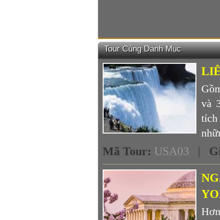
Tour Cùng Danh Mục
LI
Gồm 
và 
tíc
nhữn
Mã Tour
:
USA03
|
G
NG
YO
Hơn