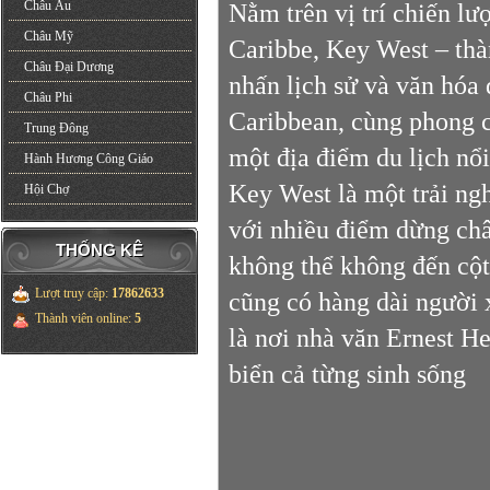
Châu Âu
Nằm trên vị trí chiến 
Châu Mỹ
Caribbe, Key West – th
Châu Đại Dương
nhấn lịch sử và văn hóa 
Châu Phi
Caribbean, cùng phong c
Trung Đông
một địa điểm du lịch nổi 
Hành Hương Công Giáo
Key West là một trải n
Hội Chợ
với nhiều điểm dừng châ
THỐNG KÊ
không thể không đến cộ
Lượt truy cập
:
17862633
cũng có hàng dài người 
Thành viên online
:
5
là nơi nhà văn Ernest He
biển cả từng sinh sống