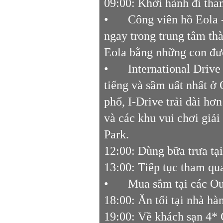
09:00: Khởi hành đi tha
•
Công viên hồ Eola
ngay trong trung tâm th
Eola bằng những con đườ
•
International Drive
tiếng và sầm uất nhất ở
phố, I-Drive trải dài h
và các khu vui chơi giải
Park.
12:00: Dùng bữa trưa tạ
13:00: Tiếp tục tham q
•
Mua sắm tại các Ou
18:00: Ăn tối tại nhà hà
19:00: Về khách sạn 4*