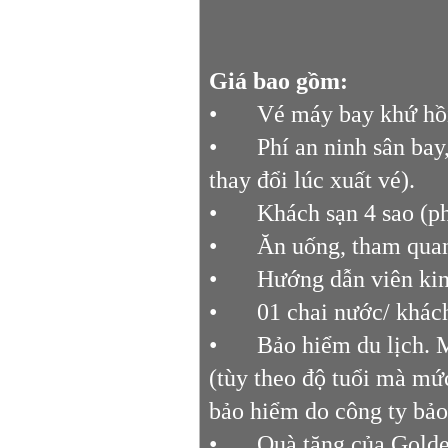
Giá bao gồm:
•
Vé máy bay khứ hồi
•
Phí an ninh sân bay
thay đổi lúc xuất vé).
•
Khách sạn 4 sao (ph
•
Ăn uống, tham quan
•
Hướng dẫn viên kin
•
01 chai nước/ khách
•
Bảo hiểm du lịch. 
(tùy theo độ tuổi mà mứ
bảo hiểm do công ty bảo
•
Quà tặng của Golde