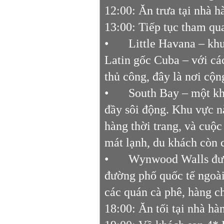
12:00: Ăn trưa tại nhà h
13:00: Tiếp tục tham qu
•
Little Havana – khu p
Latin gốc Cuba – với cá
thủ công, đây là nơi cộn
•
South Bay – một kh
đầy sôi động. Khu vực n
hàng thời trang, và cuộc
mát lạnh, du khách còn 
•
Wynwood Walls đượ
đường phố quốc tế ngoài
các quán cà phê, hàng ch
18:00: Ăn tối tại nhà hà