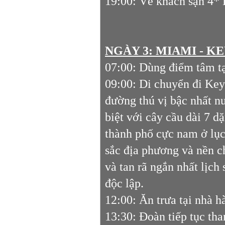
19:00: Về khách sạn 4* 
NGÀY 3: MIAMI - KE
07:00: Dùng điểm tâm t
09:00: Di chuyển đi Ke
đường thú vị bậc nhất n
biệt với cây cầu dài 7 d
thành phố cực nam ở lục 
sắc địa phương và nền c
và tan rã ngắn nhất lịch 
độc lập.
12:00: Ăn trưa tại nhà h
13:30: Đoàn tiếp tục th