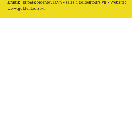
Email:
info@goldentours.vn - sales@goldentours.vn - Website:
www.goldentours.vn