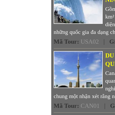
Gồm 
km²
diện
những quốc gia đa dạng ch
Mã Tour
:
USA02
|
G
DU
QU
Cana
quan
ngh
chung một nhận xét rằng n
Mã Tour
:
CAN01
|
G