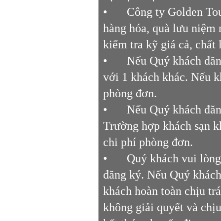
•
Công ty Golden Tou
hàng hóa, quà lưu niệm 
kiểm tra kỹ giá cả, chất
•
Nếu Quý khách đăng
với 1 khách khác. Nếu k
phòng đơn.
•
Nếu Quý khách đăng
Trường hợp khách sạn k
chi phí phòng đơn.
•
Quý khách vui lòng
đăng ký. Nếu Quý khách 
khách hoàn toàn chịu tr
không giải quyết và chịu