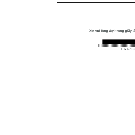
Xin vui lòng đợi trong giây 
L o a d i 